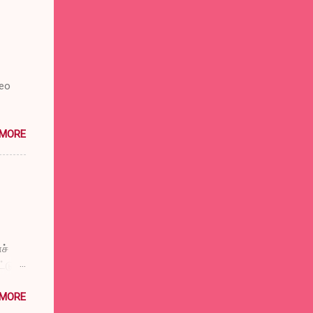
deo
 MORE
ச்
டுப்
விட்டு
 MORE
்குக்