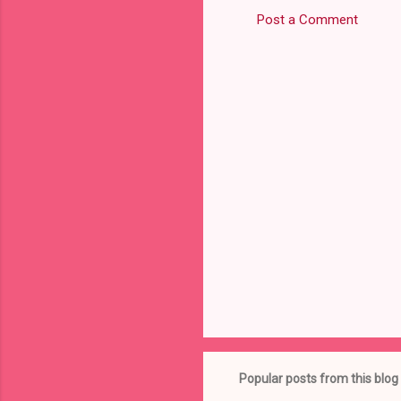
Post a Comment
C
o
m
m
e
n
t
s
Popular posts from this blog