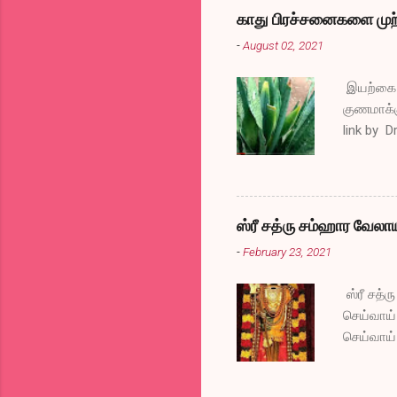
காது பிரச்சனைகளை முற்
-
August 02, 2021
இயற்கை வ
குணமாக்க
link by D
ஸ்ரீ சத்ரு சம்ஹார வேலா
-
February 23, 2021
ஸ்ரீ சத்
செய்வாய்
செய்வாய்
போகட்டும
அகல வேண்