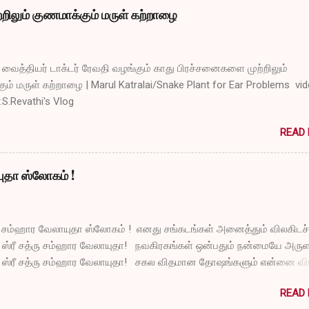
றிலும் குணமாக்கும் மருள் கற்றாழை
ைத்தியர் டாக்டர் ரேவதி வழங்கும் காது பிரச்சனைகளை முற்றிலும்
ும் மருள் கற்றாழை | Marul Katralai/Snake Plant for Ear Problems vi
r.S.Revathi's Vlog
READ
யுதா ஸ்லோகம் !
ரு சம்ஹார வேலாயுதா ஸ்லோகம் ! எனது சங்கடங்கள் அனைத்தும் விலகிடச்
 ஸ்ரீ சத்ரு சம்ஹார வேலாயுதா! நவகிரகங்கள் ஒன்பதும் நன்மையே அருள
 ஸ்ரீ சத்ரு சம்ஹார வேலாயுதா! சகல விதமான தோஷங்களும் என்னை விட்
் ஸ்ரீ சத்ரு சம்ஹார வேலாயுதா! எல்லா விதமான வருத்தங்களும் என்னை 
READ
டும் ஸ்ரீ சத்ரு சம்ஹார வேலாயுதா! துக்கங்களிலிருந்து நிவாரணம் எனக