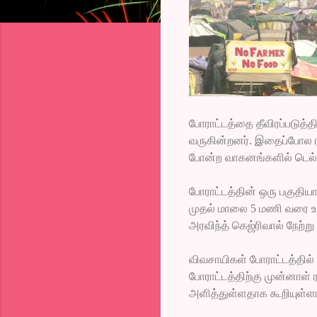
போராட்டத்தை தீவிரப்படுத்
வருகின்றனர். இதைப்போல ரா
போன்ற வாகனங்களில் டெல்
போராட்டத்தின் ஒரு பகுதிய
முதல் மாலை 5 மணி வரை உ
அரவிந்த் கெஜ்ரிவால் நேற்ற
விவசாயிகள் போராட்டத்தில் 
போராட்டத்திற்கு முன்னாள் 
அளித்துள்ளதாக கூறியுள்ளார