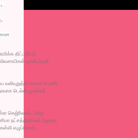
்ட
ு,
க்கான
ிக்க திட்டமிட்டு
ிவசாயிகள் டிராக்டர்கள்
யை வலியுறுத்தி காலை 8 மணி
வாக டெல்லி முதல்வர்
ுள்ள கெஜ்ரிவால், அந்த
ினிமா நட்சத்திரங்கள் ஆதரவு
ள்வி எழுப்பினார்.