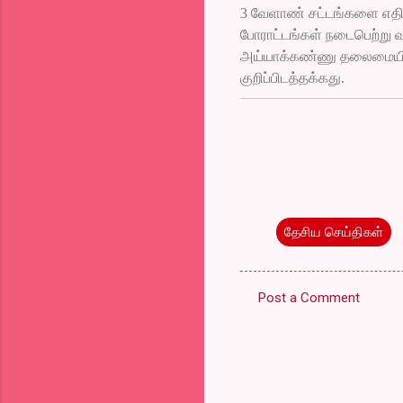
3 வேளாண் சட்டங்களை எதிர்
போராட்டங்கள் நடைபெற்று 
அய்யாக்கண்ணு தலைமையில்
குறிப்பிடத்தக்கது.
தேசிய செய்திகள்
Post a Comment
C
o
m
m