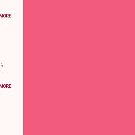
 MORE
ச்
டுப்
விட்டு
 MORE
்குக்
ுள்
டும்
டும்
சத்ரு