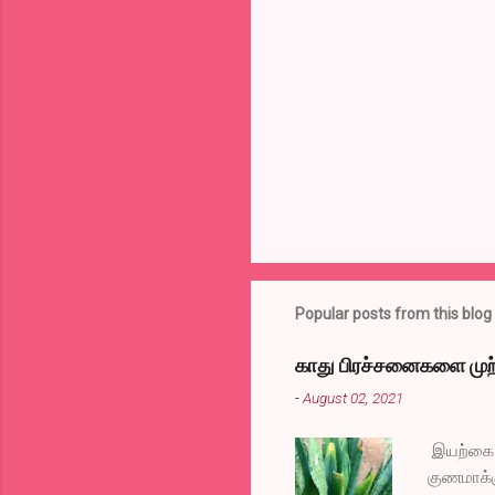
e
n
t
s
Popular posts from this blog
காது பிரச்சனைகளை முற்
-
August 02, 2021
இயற்கை வ
குணமாக்க