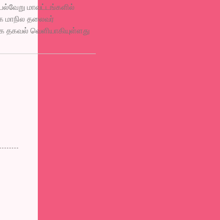
பல்வேறு மாவட்டங்களில்
்க மாநில தலைவர்
ாக தகவல் வெளியாகியுள்ளது