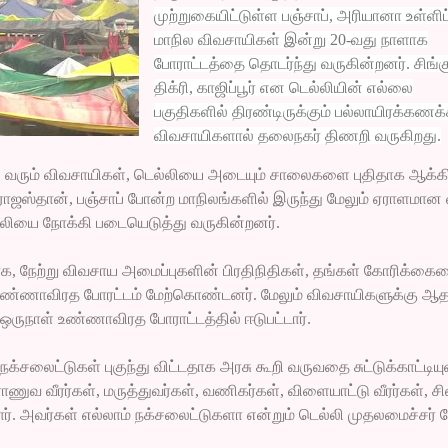
முற்றுகையிட்டுள்ள பஞ்சாப், அரியானா உள்ளிட
மாநில விவசாயிகள் இன்று 20-வது நாளாக
போராட்டத்தை தொடர்ந்து வருகின்றனர். சிங்க
திக்ரி, காஜிப்பூர் என டெல்லியின் எல்லை
பகுதிகளில் திரண்டிருக்கும் பல்லாயிரக்கண
விவசாயிகளால் தலைநகர் திணறி வருகிறது.
தி வரும் விவசாயிகள், டெல்லியை அடையும் சாலைகளை புதிதாக ஆக்கிரம
ஜஸ்தான், பஞ்சாப் போன்ற மாநிலங்களில் இருந்து மேலும் ஏராளமான வ
லியை நோக்கி படையெடுத்து வருகின்றனர்.
ாக, நேற்று விவசாய அமைப்புகளின் பிரதிநிதிகள், தங்கள் கோரிக்கை
ண்ணாவிரத போரட்டம் மேற்கொண்டனர். மேலும் விவசாயிகளுக்கு ஆதர
ு ஒருநாள் உண்ணாவிரத போராட்டத்தில் ஈடுபட்டார்.
நக்சலைட்டுகள் புகுந்து விட்டதாக அரசு கூறி வருவதை சுட்டுக்காட்டிய
ராணுவ வீரர்கள், மருத்துவர்கள், வணிகர்கள், விளையாட்டு வீரர்கள், ச
். அவர்கள் எல்லாம் நக்சலைட்டுகளா என்றும் டெல்லி முதலமைச்சர் கே