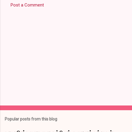
Post a Comment
C
o
m
m
e
n
t
s
Popular posts from this blog