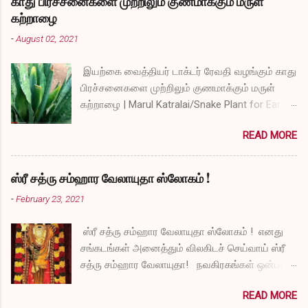
காது பிரச்சனைகளை முற்றிலும் குணமாக்கும் மருள்
கற்றாழை
-
August 02, 2021
இயற்கை வைத்தியர் டாக்டர் ரேவதி வழங்கும் காது
பிரச்சனைகளை முற்றிலும் குணமாக்கும் மருள்
கற்றாழை | Marul Katralai/Snake Plant for Ear
Problems video link by Dr.S.Revathi's Vlog
READ MORE
ஸ்ரீ சத்ரு சம்ஹார வேலாயுதா ஸ்லோகம் !
-
February 23, 2021
ஸ்ரீ சத்ரு சம்ஹார வேலாயுதா ஸ்லோகம் ! எனது
சங்கடங்கள் அனைத்தும் விலகிடச் செய்வாய் ஸ்ரீ
சத்ரு சம்ஹார வேலாயுதா! நவகிரகங்கள் ஒன்பதும்
நன்மையே அருளச் செய்வாய் ஸ்ரீ சத்ரு சம்ஹார
READ MORE
வேலாயுதா! சகல விதமான தோஷங்களும் என்னை