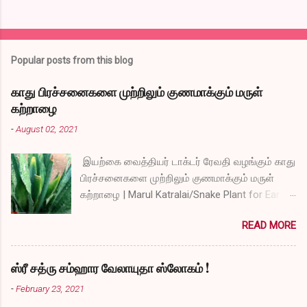
Popular posts from this blog
காது பிரச்சனைகளை முற்றிலும் குணமாக்கும் மருள்
கற்றாழை
-
August 02, 2021
இயற்கை வைத்தியர் டாக்டர் ரேவதி வழங்கும் காது
பிரச்சனைகளை முற்றிலும் குணமாக்கும் மருள்
கற்றாழை | Marul Katralai/Snake Plant for Ear
Problems video link by Dr.S.Revathi's Vlog
READ MORE
ஸ்ரீ சத்ரு சம்ஹார வேலாயுதா ஸ்லோகம் !
-
February 23, 2021