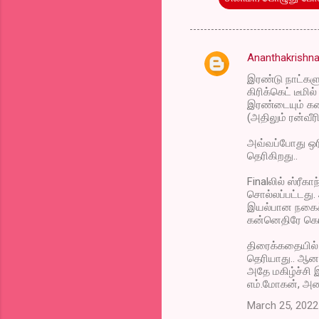
Ananthakrishna
C
இரண்டு நாட்கள
o
கிரிக்கெட் டீம
m
இரண்டையும் கனக
(அதிலும் ரன்வீர
m
அவ்வப்போது ஒரி
e
தெரிகிறது..
n
Finalலில் ஸ்ரீக
t
சொல்லப்பட்டது. 
s
இயல்பான நகைச்
கன்னெதிரே கொண
திரைக்கதையில் 
தெரியாது.. ஆனால
அதே மகிழ்ச்சி இ
எம்.மோகன், அ
March 25, 2022