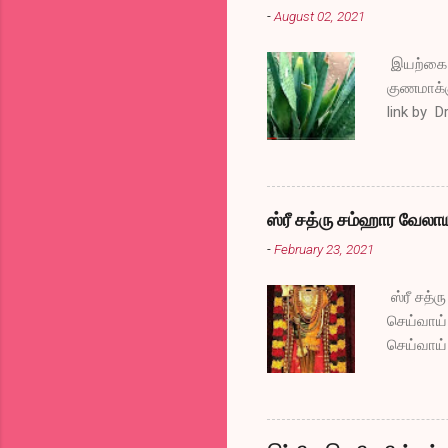
-
August 02, 2021
இயற்கை வ
குணமாக்க
link by D
ஸ்ரீ சத்ரு சம்ஹார வேலா
-
February 23, 2021
ஸ்ரீ சத்
செய்வாய்
செய்வாய்
போகட்டும
அகல வேண்
கிடைக்கட
செய்வாய்