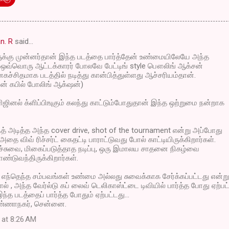
n. R
said…
ுக்கு முன்னர்தான் இந்த படத்தை பார்த்தேன் உண்மையிலேயே அந்த
ில் ஒவ்வொரு ஆட்டக்காரர் போலவே பேட்டிங் style பௌலிங் ஆக்சன்
ச்சிதமாக படத்தில் நடித்து கான்பித்துள்ளது ஆச்சரியம்தான்.
ின் கபில் போலிங் ஆக்‌ஷன்)
ஜினல் க்ளிப்பிஙுகும் கலந்து காட்டும்போதுதான் இந்த ஒற்றுமை நன்றாக
ாந்த் அடித்த அந்த cover drive, shot of the tournament என்று அப்போது
அதை விவ் ரிச்சர்ட் கைதட்டி பாராட்டுவது போல் காட்டியிருக்கிறார்கள்.
சுவை, மிகைப்படுத்தாத நடிப்பு, ஒரு இமாலய சாதனை நிகழ்வை
்டுவந்திருக்கிறார்கள்.
எந்தெந்த சம்பவங்கள் உண்மை அல்லது சுவைக்காக சேர்க்கப்பட்டது என்று
் , அந்த வேர்ல்டு கப் லைவ் டெலிகாஸ்ட்டை டிவியில் பார்த்த போது ஏற்பட
ந்த படத்தைப் பார்த்த போதும் ஏற்பட்டது...
ண்ணாநகர், சென்னை.
 at 8:26 AM