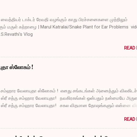
ைத்தியர் டாக்டர் ரேவதி வழங்கும் காது பிரச்சனைகளை முற்றிலும்
ும் மருள் கற்றாழை | Marul Katralai/Snake Plant for Ear Problems vi
r.S.Revathi's Vlog
READ
யுதா ஸ்லோகம் !
ரு சம்ஹார வேலாயுதா ஸ்லோகம் ! எனது சங்கடங்கள் அனைத்தும் விலகிடச்
 ஸ்ரீ சத்ரு சம்ஹார வேலாயுதா! நவகிரகங்கள் ஒன்பதும் நன்மையே அருள
 ஸ்ரீ சத்ரு சம்ஹார வேலாயுதா! சகல விதமான தோஷங்களும் என்னை விட்
் ஸ்ரீ சத்ரு சம்ஹார வேலாயுதா! எல்லா விதமான வருத்தங்களும் என்னை 
READ
டும் ஸ்ரீ சத்ரு சம்ஹார வேலாயுதா! துக்கங்களிலிருந்து நிவாரணம் எனக
்டும் ஸ்ரீ சத்ரு சம்ஹார வேலாயுதா! என்னுடைய தாபங்கள் தீர்ந்து விட அர
 ஸ்ரீ சத்ரு சம்ஹார வேலாயுதா! பாவங்கள் என்னிடம் நெருங்காமல் போகட்