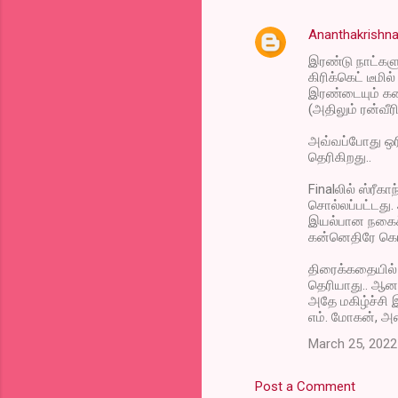
Ananthakrishna
இரண்டு நாட்கள
கிரிக்கெட் டீம
இரண்டையும் கனக
(அதிலும் ரன்வீர
அவ்வப்போது ஒரி
தெரிகிறது..
Finalலில் ஸ்ரீக
சொல்லப்பட்டது. 
இயல்பான நகைச்
கன்னெதிரே கொண
திரைக்கதையில் 
தெரியாது.. ஆனால
அதே மகிழ்ச்சி இ
எம். மோகன், அ
March 25, 2022
Post a Comment