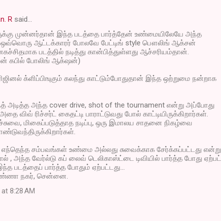
n. R
said…
ுக்கு முன்னர்தான் இந்த படத்தை பார்த்தேன் உண்மையிலேயே அந்த
ில் ஒவ்வொரு ஆட்டக்காரர் போலவே பேட்டிங் style பௌலிங் ஆக்சன்
ச்சிதமாக படத்தில் நடித்து கான்பித்துள்ளது ஆச்சரியம்தான்.
ின் கபில் போலிங் ஆக்‌ஷன்)
ஜினல் க்ளிப்பிஙுகும் கலந்து காட்டும்போதுதான் இந்த ஒற்றுமை நன்றாக
ாந்த் அடித்த அந்த cover drive, shot of the tournament என்று அப்போது
அதை விவ் ரிச்சர்ட் கைதட்டி பாராட்டுவது போல் காட்டியிருக்கிறார்கள்.
சுவை, மிகைப்படுத்தாத நடிப்பு, ஒரு இமாலய சாதனை நிகழ்வை
்டுவந்திருக்கிறார்கள்.
எந்தெந்த சம்பவங்கள் உண்மை அல்லது சுவைக்காக சேர்க்கப்பட்டது என்று
் , அந்த வேர்ல்டு கப் லைவ் டெலிகாஸ்ட்டை டிவியில் பார்த்த போது ஏற்பட
ந்த படத்தைப் பார்த்த போதும் ஏற்பட்டது...
ண்ணா நகர், சென்னை.
 at 8:28 AM