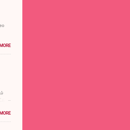
deo
 MORE
ச்
டுப்
விட்டு
 MORE
்குக்
ுள்
டும்