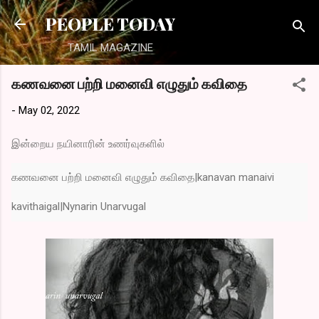
Skip to main content
PEOPLE TODAY
TAMIL MAGAZINE
கணவனை பற்றி மனைவி எழுதும் கவிதை
-
May 02, 2022
இன்றைய நயினாரின் உணர்வுகளில்
கணவனை பற்றி மனைவி எழுதும் கவிதை|kanavan manaivi
kavithaigal|Nynarin Unarvugal