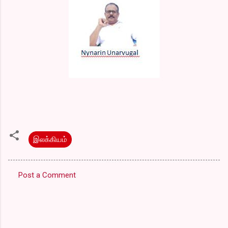
இலக்கியம்
Post a Comment
C
o
m