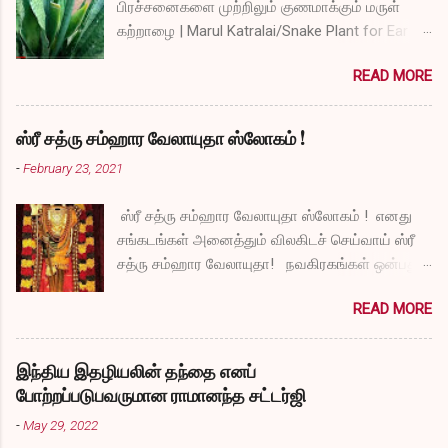
பிரச்சனைகளை முற்றிலும் குணமாக்கும் மருள்
கற்றாழை | Marul Katralai/Snake Plant for Ear
Problems video link by Dr.S.Revathi's Vlog
READ MORE
ஸ்ரீ சத்ரு சம்ஹார வேலாயுதா ஸ்லோகம் !
-
February 23, 2021
ஸ்ரீ சத்ரு சம்ஹார வேலாயுதா ஸ்லோகம் ! எனது
சங்கடங்கள் அனைத்தும் விலகிடச் செய்வாய் ஸ்ரீ
சத்ரு சம்ஹார வேலாயுதா! நவகிரகங்கள் ஒன்பதும்
நன்மையே அருளச் செய்வாய் ஸ்ரீ சத்ரு சம்ஹார
READ MORE
வேலாயுதா! சகல விதமான தோஷங்களும் என்னை
விட்டுப் போகட்டும் ஸ்ரீ சத்ரு சம்ஹார வேலாயுதா!
எல்லா விதமான வருத்தங்களும் என்னை விட்டு
இந்திய இதழியலின் தந்தை எனப்
அகல வேண்டும் ஸ்ரீ சத்ரு சம்ஹார வேலாயுதா!
போற்றப்படுபவருமான ராமானந்த சட்டர்ஜி
துக்கங்களிலிருந்து நிவாரணம் எனக்குக்
-
May 29, 2022
கிடைக்கட்டும் ஸ்ரீ சத்ரு சம்ஹார வேலாயுதா!