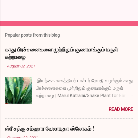
Popular posts from this blog
காது பிரச்சனைகளை முற்றிலும் குணமாக்கும் மருள்
கற்றாழை
-
August 02, 2021
இயற்கை வைத்தியர் டாக்டர் ரேவதி வழங்கும் காது
பிரச்சனைகளை முற்றிலும் குணமாக்கும் மருள்
கற்றாழை | Marul Katralai/Snake Plant for Ear
Problems video link by Dr.S.Revathi's Vlog
READ MORE
ஸ்ரீ சத்ரு சம்ஹார வேலாயுதா ஸ்லோகம் !
-
February 23, 2021