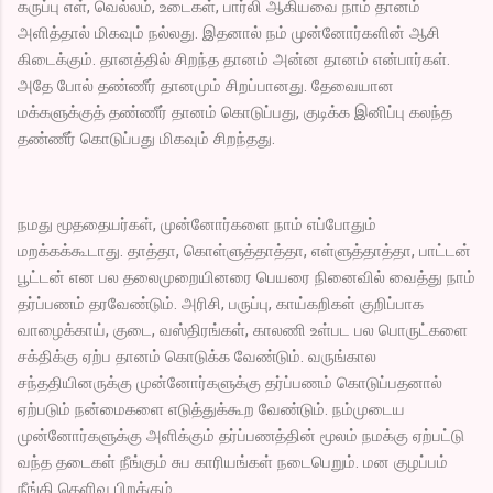
கருப்பு எள், வெல்லம், உடைகள், பார்லி ஆகியவை நாம் தானம்
அளித்தால் மிகவும் நல்லது. இதனால் நம் முன்னோர்களின் ஆசி
கிடைக்கும். தானத்தில் சிறந்த தானம் அன்ன தானம் என்பார்கள்.
அதே போல் தண்ணீர் தானமும் சிறப்பானது. தேவையான
மக்களுக்குத் தண்ணீர் தானம் கொடுப்பது, குடிக்க இனிப்பு கலந்த
தண்ணீர் கொடுப்பது மிகவும் சிறந்தது.
நமது மூததையர்கள், முன்னோர்களை நாம் எப்போதும்
மறக்கக்கூடாது. தாத்தா, கொள்ளுத்தாத்தா, எள்ளுத்தாத்தா, பாட்டன்
பூட்டன் என பல தலைமுறையினரை பெயரை நினைவில் வைத்து நாம்
தர்ப்பணம் தரவேண்டும். அரிசி, பருப்பு, காய்கறிகள் குறிப்பாக
வாழைக்காய், குடை, வஸ்திரங்கள், காலணி உள்பட பல பொருட்களை
சக்திக்கு ஏற்ப தானம் கொடுக்க வேண்டும். வருங்கால
சந்ததியினருக்கு முன்னோர்களுக்கு தர்ப்பணம் கொடுப்பதனால்
ஏற்படும் நன்மைகளை எடுத்துக்கூற வேண்டும். நம்முடைய
முன்னோர்களுக்கு அளிக்கும் தர்ப்பணத்தின் மூலம் நமக்கு ஏற்பட்டு
வந்த தடைகள் நீங்கும் சுப காரியங்கள் நடைபெறும். மன குழப்பம்
நீங்கி தெளிவு பிறக்கும்.