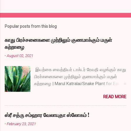
Popular posts from this blog
காது பிரச்சனைகளை முற்றிலும் குணமாக்கும் மருள்
கற்றாழை
-
August 02, 2021
இயற்கை வைத்தியர் டாக்டர் ரேவதி வழங்கும் காது
பிரச்சனைகளை முற்றிலும் குணமாக்கும் மருள்
கற்றாழை | Marul Katralai/Snake Plant for Ear
Problems video link by Dr.S.Revathi's Vlog
READ MORE
ஸ்ரீ சத்ரு சம்ஹார வேலாயுதா ஸ்லோகம் !
-
February 23, 2021