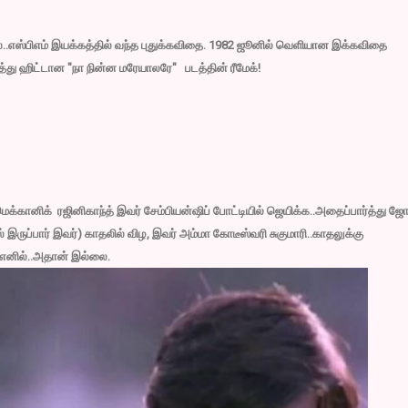
ல்..எஸ்பிஎம் இயக்கத்தில் வந்த புதுக்கவிதை. 1982 ஜூனில் வெளியான இக்கவிதை
டித்து ஹிட்டான "நா நின்ன மரேயாலரே" படத்தின் ரீமேக்!
மெக்கானிக் ரஜினிகாந்த் இவர் சேம்பியன்ஷிப் போட்டியில் ஜெயிக்க..அதைப்பார்த்து ஜோ
் இருப்பார் இவர்) காதலில் விழ, இவர் அம்மா கோடீஸ்வரி சுகுமாரி..காதலுக்கு
..எனில்..அதான் இல்லை.