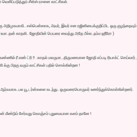
ெளிப்படுத்தும் சீன்ஸ் ரசனை காட்சிகள்.
 அறிமுகமாகி.. சஸ்பென்ஸாக, அவர், இவர் என ரஜினியைக்குறிப்பிட ஒரு குழந்தையும்
ர் உமா..தன் காதலி.. ஜோதியின் பெயரை வைத்து அதே பீல்ல..நம்ம ஹீரோ )
்ணில் ரீ எண் ட்ரி !! . காதல் மலருமா…திருமணமான ஜோதி எப்படி ரியாக்ட் செய்வார்..
்கு பிறகு வரும் காட்சிகள் பதில் சொல்கின்றன !
ஆர்வமாக..பல யூ டர்ன்களை கடந்து.. ஒருவரையொருவர் உணர்ந்துக்கொள்கின்றனர்.
 மீண்டும் சேர்வது கொஞ்சம் புதுமையான களம் தானே !