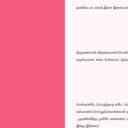
நான்கே பாடல்கள்,இசை இளையராஜா.
திருமணமாகி விதவையானப்பெண்ணு
வழக்கமான..ஸ்டைல்,கோபம்..ஆக்‌ஷன
மெக்கானிக், பொருந்தாத ஸ்டேட்ஸ
கல்யாணம் செய்துக்கொள்ளாமல் ஹீ
..முதலிரவிற்கு முன்பே கணவரை பற
இங்கு இல்லை)