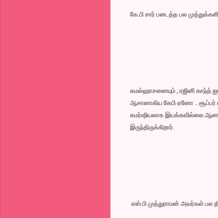
கே.பி சார் படைத்த பல முத்துக்கள
கமல்ஹாசனையும் , ரஜினி காந்த் ஐ
ஆசானாகிய கேபி ஏனோ .. சூப்பர
கமர்ஷியலாக இயக்கவில்லை.ஆனால்.
இருந்திருக்கிறார்.
எஸ் பி முத்துராமன் அவர்கள் பல தி