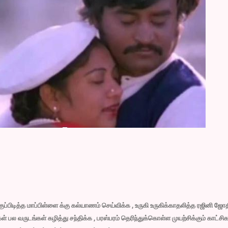
்பிடித்த மாப்பிள்ளை க்கு கல்யாணம் செய்விக்க , உருகி உருகிக்காதலித்த ரஜினி ஜோத
 பல வருடங்கள் கழித்து சந்திக்க , பரஸ்பரம் தெரிந்துக்கொள்ள முயற்சிக்கும் காட்சிக