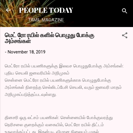
Skip to main content
PEOPLE TODAY
TAMIL MAGAZINE
மெட் ரோ ரயில் களில் பொழுது போக்கு
அம்சங்கள்
-
November 18, 2019
மெட்ரோ ரயில் பயணிகளுக்கு இலவச பொழுதுபோக்கு அம்சங்கள்:
புதிய செயலி ஜனவரியில் அறிமுகம்
சென்னை மெட்ரோ ரயில் பயணிகளுக்காக பொழுதுபோக்கு
அம்சங்கள் நிறைந்த செல்லிடப்பேசி செயலி, வரும் ஜனவரி மாதம்
அறிமுகப்படுத்தப்படவுள்ளது.
தினசரி ஒரு லட்சம் பயணிகள்: சென்னையில் போக்குவரத்து
நெரிசலை குறைக்கும் வகையில், மெட்ரோ ரயில் திட்டம்
உருவாக்கப்பட்டது. இதன்படி, விமான நிலையம் முதல்