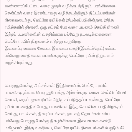
வண்ணாரப்பேட்டை வரை முதல் வழித்தடத்திலும், பரங்கிமலை-
சென்ட்ரல் வரை இரண்டாவது வழித்தடத்திலும் திட்டப்பணிகள்
நிறைவடைந்து, மெட்ரோ ரயில்கள் இயக்கப்படுகின்றன. இந்த
ரயில்களில் தினசரி ஒரு லட்சம் போ வரை பயணம் செய்கின்றனா்.
இந்தப் பயணிகளின் வசதிக்காக பல்வேறு நடவடிக்கைகளை
மெட்ரோ ரயில் நிறுவனம் எடுத்து வருகிறது.
இணைப்பு வாகன சேவை, இணைய வசதி(இண்டா்நெட்) உள்பட
பல்வேறு வசதிகளை பயணிகளுக்கு மெட்ரோ ரயில் நிறுவனம்
வழங்கியுள்ளது.
பொழுதுபோக்கு அம்சங்கள்: இந்நிலையில், மெட்ரோ ரயில்
பயணிகளுக்காக பொழுதுபோக்கு அம்சங்களுடனான செல்லிடப்பேசி
செயலி, வரும் ஜனவரியில் அறிமுகப்படுத்தப்படவுள்ளது. மெட்ரோ
ரயில் பயணத்தின்போது, பயணிகள் இந்த செயலியை பதிவிறக்கும்
செய்து, பாடல்கள், திரைப்படங்கள், நாடகத் தொடா்கள் உள்பட
பல்வேறு பொழுதுபோக்கு நிகழ்ச்சிகளை இலவசமாக கண்டு
மகிழலாம். இந்த வசதியை, மெட்ரோ ரயில் நிலையங்களில் ஓடும் 42