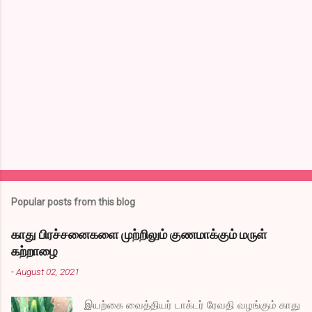
m
e
n
t
s
Popular posts from this blog
காது பிரச்சனைகளை முற்றிலும் குணமாக்கும் மருள்
கற்றாழை
-
August 02, 2021
இயற்கை வைத்தியர் டாக்டர் ரேவதி வழங்கும் காது