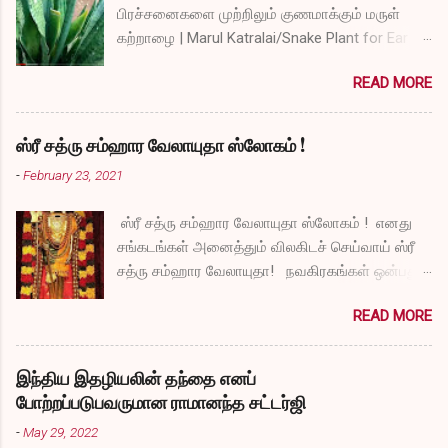
பிரச்சனைகளை முற்றிலும் குணமாக்கும் மருள்
கற்றாழை | Marul Katralai/Snake Plant for Ear
Problems video link by Dr.S.Revathi's Vlog
READ MORE
ஸ்ரீ சத்ரு சம்ஹார வேலாயுதா ஸ்லோகம் !
-
February 23, 2021
ஸ்ரீ சத்ரு சம்ஹார வேலாயுதா ஸ்லோகம் ! எனது
சங்கடங்கள் அனைத்தும் விலகிடச் செய்வாய் ஸ்ரீ
சத்ரு சம்ஹார வேலாயுதா! நவகிரகங்கள் ஒன்பதும்
நன்மையே அருளச் செய்வாய் ஸ்ரீ சத்ரு சம்ஹார
READ MORE
வேலாயுதா! சகல விதமான தோஷங்களும் என்னை
விட்டுப் போகட்டும் ஸ்ரீ சத்ரு சம்ஹார வேலாயுதா!
எல்லா விதமான வருத்தங்களும் என்னை விட்டு
இந்திய இதழியலின் தந்தை எனப்
அகல வேண்டும் ஸ்ரீ சத்ரு சம்ஹார வேலாயுதா!
போற்றப்படுபவருமான ராமானந்த சட்டர்ஜி
துக்கங்களிலிருந்து நிவாரணம் எனக்குக்
-
May 29, 2022
கிடைக்கட்டும் ஸ்ரீ சத்ரு சம்ஹார வேலாயுதா!