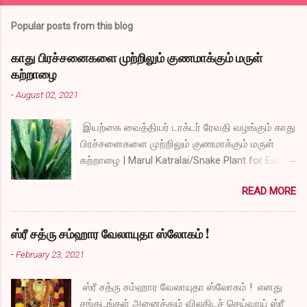
Popular posts from this blog
காது பிரச்சனைகளை முற்றிலும் குணமாக்கும் மருள்
கற்றாழை
-
August 02, 2021
இயற்கை வைத்தியர் டாக்டர் ரேவதி வழங்கும் காது
பிரச்சனைகளை முற்றிலும் குணமாக்கும் மருள்
கற்றாழை | Marul Katralai/Snake Plant for Ear
Problems video link by Dr.S.Revathi's Vlog
READ MORE
ஸ்ரீ சத்ரு சம்ஹார வேலாயுதா ஸ்லோகம் !
-
February 23, 2021
ஸ்ரீ சத்ரு சம்ஹார வேலாயுதா ஸ்லோகம் ! எனது
சங்கடங்கள் அனைத்தும் விலகிடச் செய்வாய் ஸ்ரீ