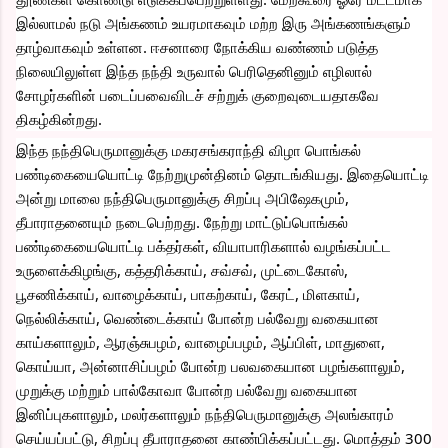
இல்லாமல் நடு அங்கணம் உயரமாகவும் மற்ற இரு அங்கணங்களும் 
தாழ்வாகவும் உள்ளன. ஈசனாரை நோக்கிய வண்ணம் படுத்த 
நிலையிலுள்ள இந்த நந்தி உருவால் பெரிதெனினும் எழிலால் 
சோழர்களின் படைப்பவைவிடச் சற்றுக் குறைவுடையதாகவே 
திகழ்கின்றது.
இந்த நந்திபெருமானுக்கு மகரசங்கராந்தி விழா பொங்கல் 
பண்டிகையையொட்டி நேற்றுமுன்தினம் தொடங்கியது. இதையொட்டி 
அன்று மாலை நந்திபெருமானுக்கு சிறப்பு அபிஷேகமும், 
தீபாராதனையும் நடைபெற்றது. நேற்று மாட்டுப்பொங்கல் 
பண்டிகையையொட்டி பக்தர்கள், வியாபாரிகளால் வழங்கப்பட்ட 
உருளைக்கிழங்கு, கத்தரிக்காய், சவ்சவ், முட்டைகோஸ், 
பூசணிக்காய், வாழைக்காய், பாகற்காய், கேரட், மிளகாய், 
நெல்லிக்காய், வெண்டைக்காய் போன்ற பல்வேறு வகையான 
காய்களாலும், ஆரஞ்சுபழம், வாழைப்பழம், ஆப்பிள், மாதுளை, 
கொய்யா, அன்னாசிப்பழம் போன்ற பலவகையான பழங்களாலும், 
முறுக்கு மற்றும் பால்கோவா போன்ற பல்வேறு வகையான 
இனிப்புகளாலும், மலர்களாலும் நந்திபெருமானுக்கு அலங்காரம் 
செய்யப்பட்டு, சிறப்பு தீபாராதனை காண்பிக்கப்பட்டது. மொத்தம் 300 