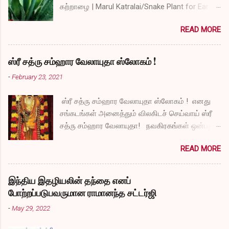
கற்றாழை | Marul Katralai/Snake Plant for Ear
Problems video link by Dr.S.Revathi's Vlog
READ MORE
ஸ்ரீ சத்ரு சம்ஹார வேலாயுதா ஸ்லோகம் !
-
February 23, 2021
ஸ்ரீ சத்ரு சம்ஹார வேலாயுதா ஸ்லோகம் ! எனது
சங்கடங்கள் அனைத்தும் விலகிடச் செய்வாய் ஸ்ரீ
சத்ரு சம்ஹார வேலாயுதா! நவகிரகங்கள் ஒன்பதும்
நன்மையே அருளச் செய்வாய் ஸ்ரீ சத்ரு சம்ஹார
READ MORE
வேலாயுதா! சகல விதமான தோஷங்களும் என்னை
விட்டுப் போகட்டும் ஸ்ரீ சத்ரு சம்ஹார வேலாயுதா!
எல்லா விதமான வருத்தங்களும் என்னை விட்டு
இந்திய இதழியலின் தந்தை எனப்
அகல வேண்டும் ஸ்ரீ சத்ரு சம்ஹார வேலாயுதா!
போற்றப்படுபவருமான ராமானந்த சட்டர்ஜி
துக்கங்களிலிருந்து நிவாரணம் எனக்குக்
-
May 29, 2022
கிடைக்கட்டும் ஸ்ரீ சத்ரு சம்ஹார வேலாயுதா!
என்னுடைய தாபங்கள் தீர்ந்து விட அருள் செய்வாய்