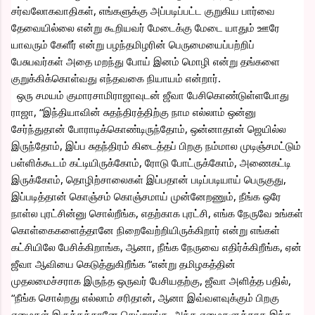
சர்வலோகவாதிகள், எங்களுக்கு அப்படிப்பட்ட குறுகிய பார்வை 
தேவையில்லை என்று கூறியவர் மேடைக்கு மேடை யாதும் ஊரே 
யாவரும் கேளீர் என்று பழந்தமிழரின் பெருமையைப்பற்றிப் 
பேசுபவர்கள் அதை மறந்து போய் இனம் மொழி என்று தங்களை 
குறுக்கிக்கொள்வது எந்தவகை நியாயம் என்றார்.
  ஒரு சமயம் குமாரசாமிராஜாவுடன் ஜீவா பேசிகொண்டுள்ளபோது 
ராஜா, “இந்தியாவின் சுதந்திரத்திற்கு நாம எல்லாம் ஒன்னு 
சேர்ந்துதான் போராடிக்கொண்டிருந்தோம், ஒன்னாதான் ஜெயில்ல 
இருந்தோம், இப்ப சுதந்திரம் கிடைத்தப் பிறகு நம்மால முடிஞ்சமட்டும் 
பள்ளிக்கூடம் கட்டியிருக்கோம், ரோடு போட்ருக்கோம், அணைகட்டி 
இருக்கோம், தொழிற்சாலைகள் இப்பதான் படிப்படியாய் பெருகுது, 
இப்படித்தான் கொஞ்சம் கொஞ்சமாய் முன்னேறணும், நீங்க ஒரே 
நாள்ல புரட்சின்னு சொல்றீங்க, எதற்காக புரட்சி, எங்க நேருவே உங்கள் 
கொள்கைகளைத்தானே நிறைவேற்றியிருக்கிறார் என்று எங்கள் 
கட்சியிலே பேசிக்கிறாங்க, ஆனா, நீங்க நேருவை எதிர்க்கிறீங்க, ஏன் 
ஜீவா ஆவியை கெடுத்துகிறீங்க “என்று தமிழகத்தின் 
முதலமைச்சராக இருந்த ஒருவர் பேசியதற்கு, ஜீவா அளித்த பதில், 
“நீங்க சொல்றது எல்லாம் சரிதான், ஆனா இவ்வளவுக்கும் பிறகு 
ஏழைகள் இருக்கத்தானே செய்றாங்க, அந்த ஏழைகளுக்காக இந்த 