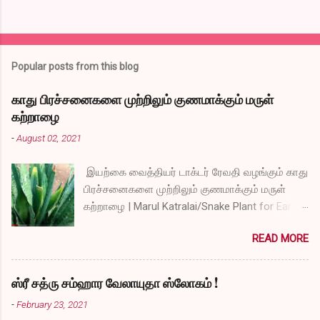
Popular posts from this blog
காது பிரச்சனைகளை முற்றிலும் குணமாக்கும் மருள்
கற்றாழை
-
August 02, 2021
இயற்கை வைத்தியர் டாக்டர் ரேவதி வழங்கும் காது
பிரச்சனைகளை முற்றிலும் குணமாக்கும் மருள்
கற்றாழை | Marul Katralai/Snake Plant for Ear
Problems video link by Dr.S.Revathi's Vlog
READ MORE
ஸ்ரீ சத்ரு சம்ஹார வேலாயுதா ஸ்லோகம் !
-
February 23, 2021