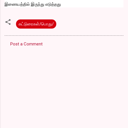
இணையத்தில் இருந்து எடுத்தது
கட்டுரைகள்/பொது/
Post a Comment
C
o
m
m
e
n
t
s