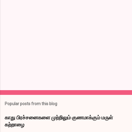
o
m
m
e
n
t
s
Popular posts from this blog
காது பிரச்சனைகளை முற்றிலும் குணமாக்கும் மருள்
கற்றாழை