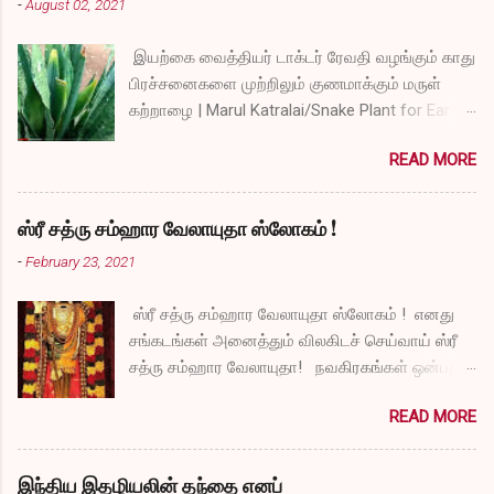
-
August 02, 2021
இயற்கை வைத்தியர் டாக்டர் ரேவதி வழங்கும் காது
பிரச்சனைகளை முற்றிலும் குணமாக்கும் மருள்
கற்றாழை | Marul Katralai/Snake Plant for Ear
Problems video link by Dr.S.Revathi's Vlog
READ MORE
ஸ்ரீ சத்ரு சம்ஹார வேலாயுதா ஸ்லோகம் !
-
February 23, 2021
ஸ்ரீ சத்ரு சம்ஹார வேலாயுதா ஸ்லோகம் ! எனது
சங்கடங்கள் அனைத்தும் விலகிடச் செய்வாய் ஸ்ரீ
சத்ரு சம்ஹார வேலாயுதா! நவகிரகங்கள் ஒன்பதும்
நன்மையே அருளச் செய்வாய் ஸ்ரீ சத்ரு சம்ஹார
READ MORE
வேலாயுதா! சகல விதமான தோஷங்களும் என்னை
விட்டுப் போகட்டும் ஸ்ரீ சத்ரு சம்ஹார வேலாயுதா!
எல்லா விதமான வருத்தங்களும் என்னை விட்டு
இந்திய இதழியலின் தந்தை எனப்