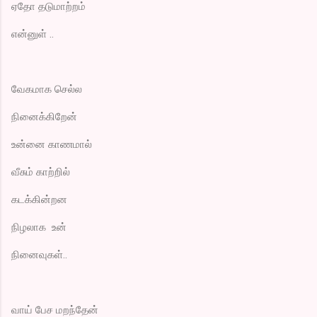
ஏதோ தடுமாற்றம்
என்னுள் ..
வேகமாக செல்ல
நினைக்கிறேன்
உன்னை காணமால்
வீசும் காற்றில்
கடக்கின்றன
நிழலாக உன்
நினைவுகள்..
வாய் பேச மறந்தேன்