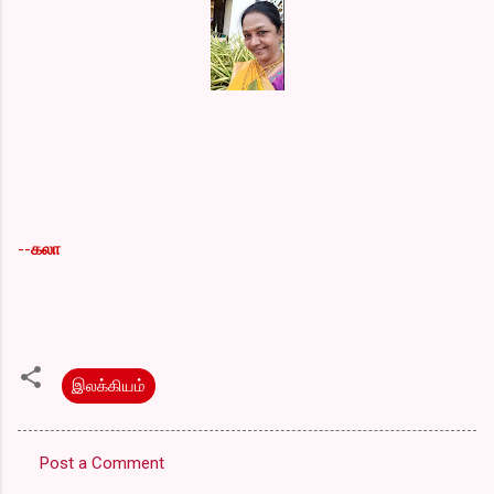
--
கலா
இலக்கியம்
Post a Comment
C