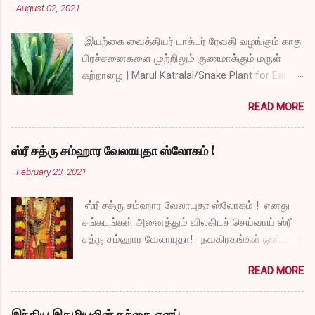
-
August 02, 2021
இயற்கை வைத்தியர் டாக்டர் ரேவதி வழங்கும் காது
பிரச்சனைகளை முற்றிலும் குணமாக்கும் மருள்
கற்றாழை | Marul Katralai/Snake Plant for Ear
Problems video link by Dr.S.Revathi's Vlog
READ MORE
ஸ்ரீ சத்ரு சம்ஹார வேலாயுதா ஸ்லோகம் !
-
February 23, 2021
ஸ்ரீ சத்ரு சம்ஹார வேலாயுதா ஸ்லோகம் ! எனது
சங்கடங்கள் அனைத்தும் விலகிடச் செய்வாய் ஸ்ரீ
சத்ரு சம்ஹார வேலாயுதா! நவகிரகங்கள் ஒன்பதும்
நன்மையே அருளச் செய்வாய் ஸ்ரீ சத்ரு சம்ஹார
READ MORE
வேலாயுதா! சகல விதமான தோஷங்களும் என்னை
விட்டுப் போகட்டும் ஸ்ரீ சத்ரு சம்ஹார வேலாயுதா!
எல்லா விதமான வருத்தங்களும் என்னை விட்டு
இந்திய இதழியலின் தந்தை எனப்