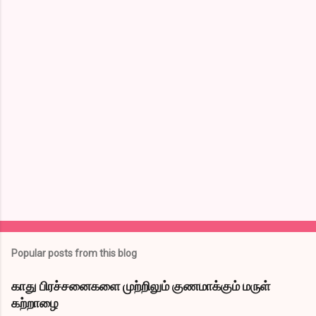
o
m
m
e
n
t
s
Popular posts from this blog
காது பிரச்சனைகளை முற்றிலும் குணமாக்கும் மருள்
கற்றாழை