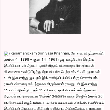
 (Kariamanickam Srinivasa Krishnan, கே. எசு. கிருட்டிணன்), 
டிசம்பர் 4 _1898 – சூன் 14 _1961) ஒரு புகழ்பெற்ற இந்திய 
இயற்பியலாளர் ஆவார். ஒளிச்சிதறல் விளைவுகளில் இராமன் 
விளைவை கண்டுபிடித்து நோபல் பரிசு பெற்ற சர். சி. வி. இராமன் 
உடன் இணைந்து இவரும் இக் கண்டுபிடிப்பில் பங்கு கொண்டார். 
ராமன் விளைவு சம்பந்தமாக கிருஷ்ணன் ராமனுடன் இணைந்து 
1927-ம் ஆண்டு முதல் 1929 வரை ஒளி விலகல் சம்பந்தமான 
ஆய்வுக் கட்டுரைகளை ‘நேச்சர்’ (Nature) என்ற இதழில் (சுமார் 20 
கட்டுரைகள்) எழுதியுள்ளார். காந்தப் படிகங்கள் பற்றியும், சின்தெடிக் 
இயற்பியல் அடிப்படை விதிகள் குறித்தும் ஆய்வுசெய்து ஏராளமான 