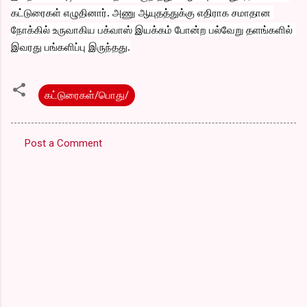
கட்டுரைகள் எழுதினார். அணு ஆயுதத்துக்கு எதிராக சமாதான 
நோக்கில் உருவாகிய பக்வாஸ் இயக்கம் போன்ற பல்வேறு தளங்களில் 
இவரது பங்களிப்பு இருந்தது.
கட்டுரைகள்/பொது/
Post a Comment
C
o
m
m
e
n
t
s