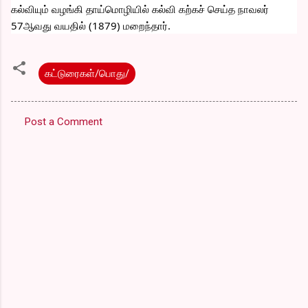
கல்வியும் வழங்கி தாய்மொழியில் கல்வி கற்கச் செய்த நாவலர் 
57ஆவது வயதில் (1879) மறைந்தார்.
கட்டுரைகள்/பொது/
Post a Comment
C
o
m
m
e
n
t
s