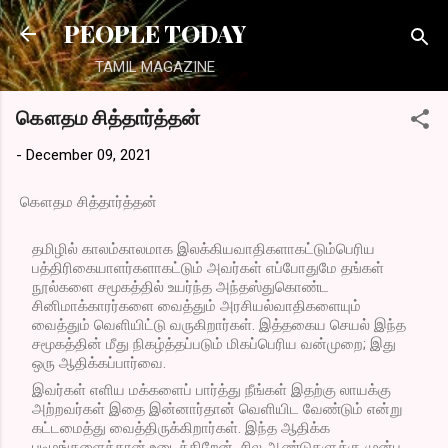
Skip to main content
PEOPLE TODAY
TAMIL MAGAZINE
கௌதம சித்தார்த்தன்
-
December 09, 2021
கௌதம சித்தார்த்தன்
தமிழில் காலம்காலமாக இலக்கியவாதிகளாகட்டும்பெரிய 
பத்திரிகையாளர்களாகட்டும் அவர்கள் எப்போதுமே தங்கள் 
நூல்களை சமூகத்தில் உயர்ந்த அந்தஸ்துகொண்ட 
சினிமாக்காரர்களை வைத்தும் அரசியல்வாதிகளையும் 
வைத்தும் வெளியிட்டு வருகிறார்கள். இத்தகைய செயல் இந்த 
சமூகத்தின் மீது நிகழ்த்தப்படும் மிகப்பெரிய வன்முறை; இது 
ஒரு ஆதிக்கப்பார்வை.
இவர்கள் எளிய மக்களைப் பார்த்து நீங்கள் இதற்கு லாயக்கு 
அற்றவர்கள் இதை இன்னார்தான் வெளியிட வேண்டும் என்று 
கட்டமைத்து வைத்திருக்கிறார்கள். இந்த ஆதிக்க 
படிமங்களைத்தான் உடைக்கிறேன். சில ஆண்டுகளுக்கு முன்பு 