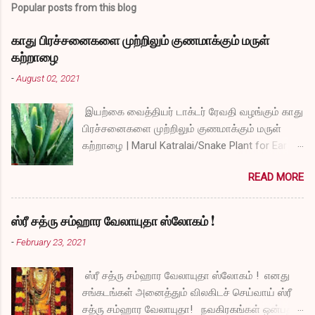
Popular posts from this blog
காது பிரச்சனைகளை முற்றிலும் குணமாக்கும் மருள்
கற்றாழை
-
August 02, 2021
இயற்கை வைத்தியர் டாக்டர் ரேவதி வழங்கும் காது
பிரச்சனைகளை முற்றிலும் குணமாக்கும் மருள்
கற்றாழை | Marul Katralai/Snake Plant for Ear
Problems video link by Dr.S.Revathi's Vlog
READ MORE
ஸ்ரீ சத்ரு சம்ஹார வேலாயுதா ஸ்லோகம் !
-
February 23, 2021
ஸ்ரீ சத்ரு சம்ஹார வேலாயுதா ஸ்லோகம் ! எனது
சங்கடங்கள் அனைத்தும் விலகிடச் செய்வாய் ஸ்ரீ
சத்ரு சம்ஹார வேலாயுதா! நவகிரகங்கள் ஒன்பதும்