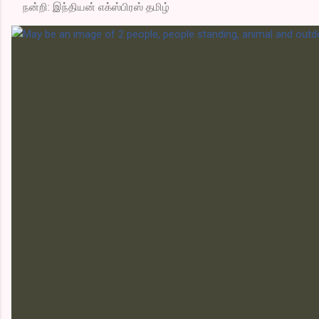
நன்றி: இந்தியன் எக்ஸ்பிரஸ் தமிழ்