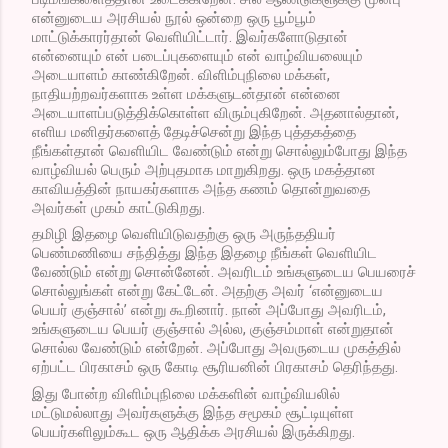
என்னுடைய அரசியல் நூல் ஒன்றை ஒரு பூம்பூம் 
மாட்டுக்காரர்தான் வெளியிட்டார். இவர்களோடுதான் 
என்னையும் என் படைப்புகளையும் என் வாழ்வியலையும் 
அடையாளம் காண்கிறேன். விளிம்புநிலை மக்கள், 
நாதியற்றவர்களாக உள்ள மக்களுடன்தான் என்னை 
அடையாளப்படுத்திக்கொள்ள விரும்புகிறேன். அதனால்தான், 
எளிய மனிதர்களைத் தேடிச்சென்று இந்த புத்தகத்தை 
நீங்கள்தான் வெளியிட வேண்டும் என்று சொல்லும்போது இந்த 
வாழ்வியல் பெரும் அற்புதமாக மாறுகிறது. ஒரு மகத்தான 
காவியத்தின் நாயகர்களாக அந்த கணம் தொன்றுவதை 
அவர்கள் முகம் காட்டுகிறது.
தமிழி இதழை வெளியிடுவதற்கு ஒரு அருந்ததியர் 
பெண்மணியை சந்தித்து இந்த இதழை நீங்கள் வெளியிட 
வேண்டும் என்று சொன்னேன். அவரிடம் உங்களுடைய பெயரைச் 
சொல்லுங்கள் என்று கேட்டேன். அதற்கு அவர் ‘என்னுடைய 
பெயர் குஞ்சால்’ என்று கூறினார். நான் அப்போது அவரிடம், 
உங்களுடைய பெயர் குஞ்சால் அல்ல, குஞ்சம்மாள் என்றுதான் 
சொல்ல வேண்டும் என்றேன். அப்போது அவருடைய முகத்தில் 
ஏற்பட்ட பிரகாசம் ஒரு கோடி சூரியனின் பிரகாசம் தெரிந்தது.
இது போன்ற விளிம்புநிலை மக்களின் வாழ்வியலில் 
மட்டுமல்லாது அவர்களுக்கு இந்த சமூகம் சூட்டியுள்ள 
பெயர்களிலும்கூட ஒரு ஆதிக்க அரசியல் இருக்கிறது.