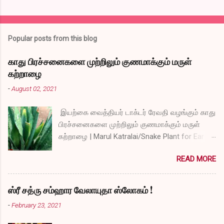
Popular posts from this blog
காது பிரச்சனைகளை முற்றிலும் குணமாக்கும் மருள்
கற்றாழை
-
August 02, 2021
இயற்கை வைத்தியர் டாக்டர் ரேவதி வழங்கும் காது
பிரச்சனைகளை முற்றிலும் குணமாக்கும் மருள்
கற்றாழை | Marul Katralai/Snake Plant for Ear
Problems video link by Dr.S.Revathi's Vlog
READ MORE
ஸ்ரீ சத்ரு சம்ஹார வேலாயுதா ஸ்லோகம் !
-
February 23, 2021