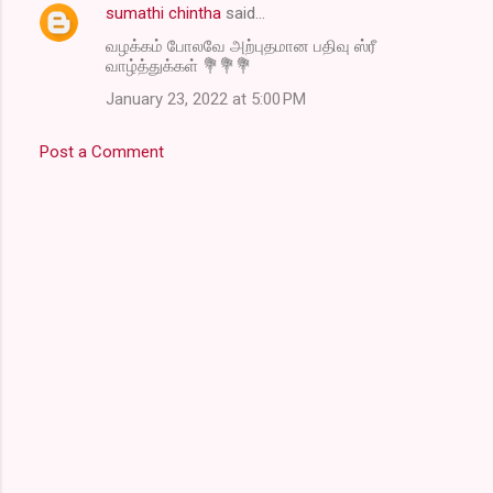
sumathi chintha
said…
n
வழக்கம் போலவே அற்புதமான பதிவு ஸ்ரீ
t
வாழ்த்துக்கள் 💐💐💐
s
January 23, 2022 at 5:00 PM
Post a Comment