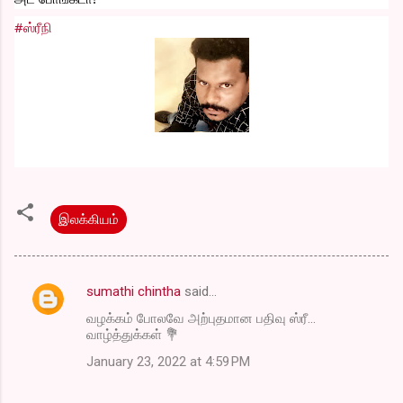
#ஸ்ரீநி
இலக்கியம்
sumathi chintha
said…
C
வழக்கம் போலவே அற்புதமான பதிவு ஸ்ரீ...
o
வாழ்த்துக்கள் 💐
m
January 23, 2022 at 4:59 PM
m
e