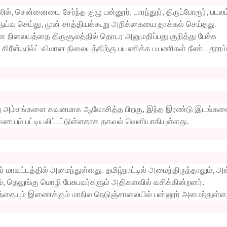
ல், சென்னையை சேர்ந்த குழு பன்னூர், பாரந்தூர், திருப்போரூர், படலம
வு செய்து, முன் சாத்தியக்கூறு அறிக்கையை தாக்கல் செய்தது.
 நிலையத்தை திருசூலத்தில் தொடர அனுமதிப்பது குறித்து பேச்சு
 கிரீன்ஃபீல்ட் விமான நிலையத்திற்கு பயணிக்க பயணிகள் நீண்ட தூரம்
ேறு அம்சங்களை கவனமாக ஆலோசித்த பிறகு, இந்த இரண்டு இடங்க
யம் பட்டியலிப்பட்டுள்ளதாக தகவல் வெளியாகியுள்ளது.
ர் மாவட்டத்தில் அமைந்துள்ளது. தமிழ்நாட்டில் அமைந்திருந்தாலும், அங
், தெலுங்கு மொழி பேசுபவர்களும் அதிகளவில் வசிக்கின்றனர்.
ரத்தையும் இணைக்கும் மாநில நெடுஞ்சாலையில் பன்னூர் அமைந்துள்ள