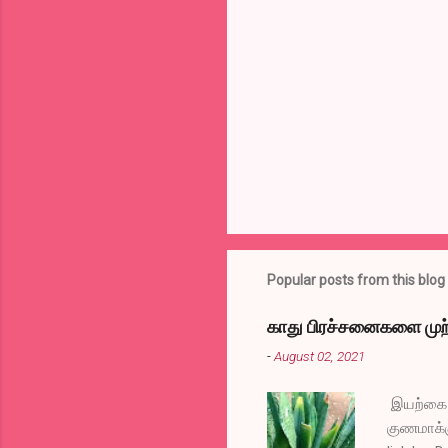
e
n
t
s
Popular posts from this blog
காது பிரச்சனைகளை முற்
-
August 02, 2021
இயற்கை வ
குணமாக்க