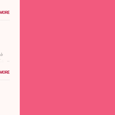
 MORE
ச்
டுப்
விட்டு
 MORE
்குக்
ுள்
டும்
டும்
சத்ரு