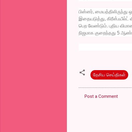
பின்னர், மையத்திலிருந்து ஒ
இதையடுத்து, கிரீன்ஃபீல்ட
பெற வேண்டும். புதிய விம
நிஜமாக குறைந்தது 5 ஆண்ட
தேசிய செய்திகள்
Post a Comment
C
o
m
m