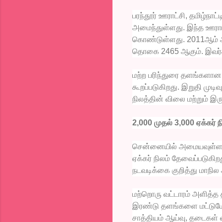
பரந்தூர் ஊராட்சி, தமிழ்நாட்
அமைந்துள்ளது. இந்த ஊராட
கொண்டுள்ளது. 2011ஆம் ஆ
தொகை 2465 ஆகும். இவர்கள
மற்ற பரிந்துரை தளங்களான, ப
கூறப்படுகிறது. இறுதி முடிவ
நிலத்தின் விலை மற்றும் இரு
2,000 முதல் 3,000 ஏக்கர் ந
சென்னையில் அமையவுள்ள கிர
ஏக்கர் நிலம் தேவைப்படுகி
நடவடிக்கை குறித்து மாநில
மற்றொரு வட்டாரம் அளித்
இரண்டு தளங்களை மட்டுமே 
சாத்தியம் ஆய்வு, தடைகள் வ