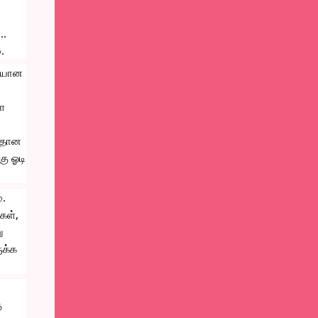
. 
.
ையான 
ை 
ிதான 
ு ஓடி 
. 
ள், 
 
க்க 
 