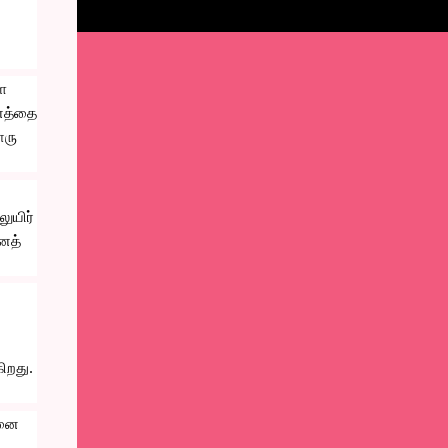
 
த்தை 
ரு 
ுயிர் 
னத் 
றது. 
னை 