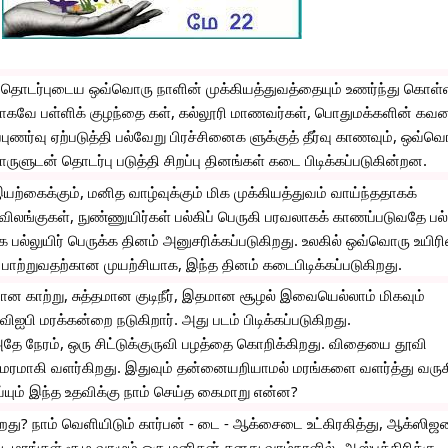
தொடர்புடைய ஒவ்வொரு நாளின் முக்கியத்துவத்தையும் உணர்ந்து கொள்ள
கவே பள்ளிக் குழந்தை கள், கல்லூரி மாணவர்கள், பொதுமக்களின் கவன
்புணர்வு ஏற்படுத்தி பல்வேறு பிரச்சினைக ளுக்குத் தீர்வு காணவும், ஒவ்வொ
ருளுடன் தொடர்பு படுத்தி சிறப்பு தினங்கள் கடை பிடிக்கப்படுகின்றன.
இயற்கைக்கும், மனித வாழ்வுக்கும் மிக முக்கியத்துவம் வாய்ந்ததாகக் 
விலங்குகள், நுண்ணுயிர்கள் பல்கிப் பெருகி பரவலாகக் காணப்படுவதே பல்ல
க பல்லுயிர் பெருக்க தினம் அனுசரிக்கப்படுகிறது. உலகில் ஒவ்வொரு உயிரி
் பாற்றுவதற்கான முயற்சியாக, இந்த தினம் கடைபிடிக்கப்படுகிறது.
ன காற்று, சுத்தமான குடிநீர், இதமான சூழல் இவையெல்லாம் மிகவும் 
ஐபி மரக்கன்றை நடுகிறார். அது படம் பிடிக்கப்படுகிறது. 
 அதே நேரம், ஒரு சிட்டுக்குருவி பழத்தை கொறிக்கிறது. விதையை தூவி 
 மரமாகி வளர்கிறது. இதுவும் தன்னையறியாமல் மரங்களை வளர்த்து வருகி
ய்யும் இந்த உதவிக்கு நாம் செய்த கைமாறு என்ன?
ிறது? நாம் வெளியிடும் கார்பன் - டை - ஆக்சைடை உட்கிரகித்து, ஆக்ஸிஜ
 மரங்கள் சூழ வாழும் ஒரு மனிதன் தனது வாழ்நாளில், ஆஸ்பத்திரிக்கு 