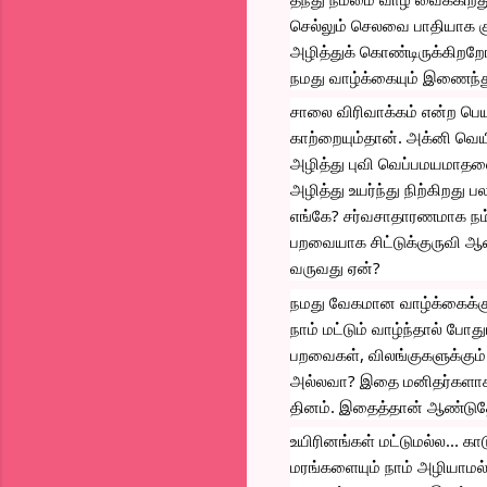
செல்லும் செலவை பாதியாக க
அழித்துக் கொண்டிருக்கிறறோ
நமது வாழ்க்கையும் இணைந்
சாலை விரிவாக்கம் என்ற பெய
காற்றையும்தான். அக்னி வெ
அழித்து புவி வெப்பமயமாதலை
அழித்து உயர்ந்து நிற்கிறது 
எங்கே? சர்வசாதாரணமாக நம் 
பறவையாக சிட்டுக்குருவி ஆனது 
வருவது ஏன்?
நமது வேகமான வாழ்க்கைக்கு
நாம் மட்டும் வாழ்ந்தால் போத
பறவைகள், விலங்குகளுக்கும
அல்லவா? இதை மனிதர்களாகிய
தினம். இதைத்தான் ஆண்டுத
உயிரினங்கள் மட்டுமல்ல...
மரங்களையும் நாம் அழியாமல் 