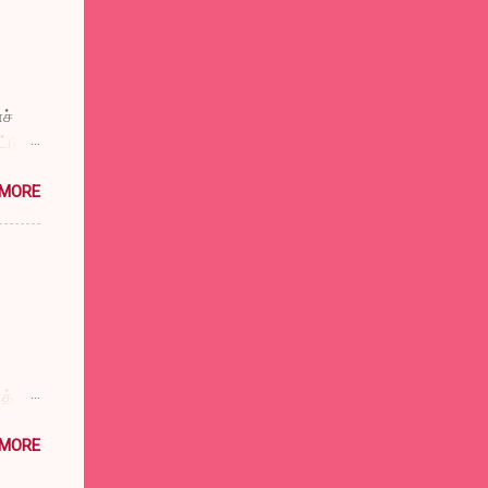
ச்
டுப்
விட்டு
 MORE
்குக்
ுள்
டும்
டும்
சத்ரு
த்
 MORE
ிர