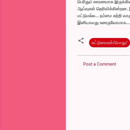
பெரிதும் காரணமாக இருக்கின
ஆய்வுகள் தெரிவிக்கின்றன.
மட்டுமல்ல... நம்மை சுற்றி வ
இனியாவது உணருவோமாக...
கட்டுரைகள்/பொது/
Post a Comment
C
o
m
m
e
n
t
s