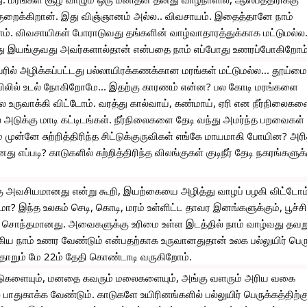
ுறைக்கிறான். இது விஞ்ஞானம் அல்ல.. விவசாயம். இதைத்தானே நாம் 
ம். விவசாயிகள் போராடுவது தங்களின் வாழ்வாதாரத்துக்காக மட்டுமல்ல..
து இயங்குவது அவர்களால்தான் என்பதை நாம் எப்போது உணரப்போகிறோம்
ரில் அழிக்கப்பட்டது பல்லாயிரக்கணக்கான மரங்கள் மட்டுமல்ல... தூய்ம
யிலில் உடல் நோகிறோமே... இதற்கு காரணம் என்ன? பல கோடி மரங்களை 
 உருவாக்கி விட்டோம். வரத்து கால்வாய், கண்மாய், ஏரி என நீர்நிலைகள
பல அடுக்கு மாடி கட்டிடங்கள். நீர்நிலைகளை தேடி வந்து அமர்ந்த பறவைகள் 
முன்னே சுற்றித்திரிந்த சிட்டுக்குருவிகள் எங்கே மாயமாகி போயின? அர
எப்படி? காடுகளில் சுற்றித்திரிந்த விலங்குகள் குடிநீர் தேடி நகரங்களுக்க
 அவசியமானது என்று கூறி, இயற்கையை அழித்து வாழப் பழகி விட்டோம்
ுமா? இந்த உலகம் செடி, கொடி, மரம் உள்ளிட்ட தாவர இனங்களுக்கும், பூச்சிக
் சொந்தமானது. அவைகளுக்கு உரிமை உள்ள இடத்தில் நாம் வாழ்வது தவறு
 நாம் உணர வேண்டும் என்பதற்காக உருவானதுதான் உலக பல்லுயிர் பெரு
ோறும் மே 22ம் தேதி கொண்டாடி வருகிறோம்.
 காடுகளையும், மனதை கவரும் மலைகளையும், அங்கு வளரும் அரிய வகை 
பாதுகாக்க வேண்டும். காடுகளே உயிரினங்களில் பல்லுயிர் பெருக்கத்திற்கு