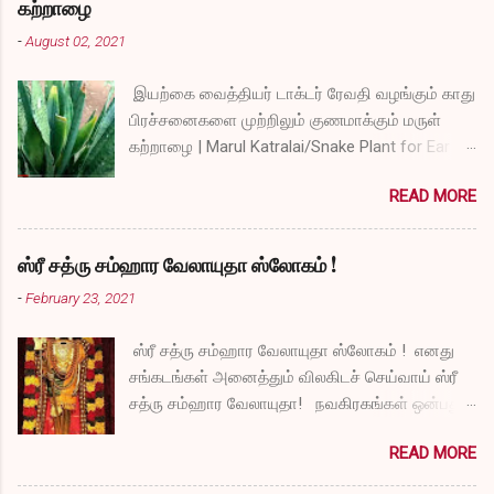
கற்றாழை
-
August 02, 2021
இயற்கை வைத்தியர் டாக்டர் ரேவதி வழங்கும் காது
பிரச்சனைகளை முற்றிலும் குணமாக்கும் மருள்
கற்றாழை | Marul Katralai/Snake Plant for Ear
Problems video link by Dr.S.Revathi's Vlog
READ MORE
ஸ்ரீ சத்ரு சம்ஹார வேலாயுதா ஸ்லோகம் !
-
February 23, 2021
ஸ்ரீ சத்ரு சம்ஹார வேலாயுதா ஸ்லோகம் ! எனது
சங்கடங்கள் அனைத்தும் விலகிடச் செய்வாய் ஸ்ரீ
சத்ரு சம்ஹார வேலாயுதா! நவகிரகங்கள் ஒன்பதும்
நன்மையே அருளச் செய்வாய் ஸ்ரீ சத்ரு சம்ஹார
READ MORE
வேலாயுதா! சகல விதமான தோஷங்களும் என்னை
விட்டுப் போகட்டும் ஸ்ரீ சத்ரு சம்ஹார வேலாயுதா!