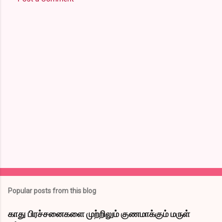
C
o
m
m
e
n
t
s
Popular posts from this blog
காது பிரச்சனைகளை முற்றிலும் குணமாக்கும் மருள்