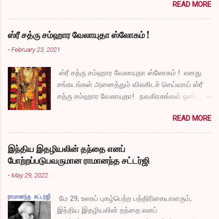
READ MORE
ஸ்ரீ சத்ரு சம்ஹார வேலாயுதா ஸ்லோகம் !
-
February 23, 2021
ஸ்ரீ சத்ரு சம்ஹார வேலாயுதா ஸ்லோகம் ! எனது
சங்கடங்கள் அனைத்தும் விலகிடச் செய்வாய் ஸ்ரீ
சத்ரு சம்ஹார வேலாயுதா! நவகிரகங்கள் ஒன்பதும்
நன்மையே அருளச் செய்வாய் ஸ்ரீ சத்ரு சம்ஹார
READ MORE
வேலாயுதா! சகல விதமான தோஷங்களும் என்னை
விட்டுப் போகட்டும் ஸ்ரீ சத்ரு சம்ஹார வேலாயுதா!
எல்லா விதமான வருத்தங்களும் என்னை விட்டு
இந்திய இதழியலின் தந்தை எனப்
அகல வேண்டும் ஸ்ரீ சத்ரு சம்ஹார வேலாயுதா!
போற்றப்படுபவருமான ராமானந்த சட்டர்ஜி
துக்கங்களிலிருந்து நிவாரணம் எனக்குக்
-
May 29, 2022
கிடைக்கட்டும் ஸ்ரீ சத்ரு சம்ஹார வேலாயுதா!
என்னுடைய தாபங்கள் தீர்ந்து விட அருள் செய்வாய்
மே 29, உலகப் புகழ்பெற்ற பத்திரிகையாளரும்,
ஸ்ரீ சத்ரு சம்ஹார வேலாயுதா! பாவங்கள்
இந்திய இதழியலின் தந்தை எனப்
என்னிடம் நெருங்காமல் போகட்டும் ஸ்ரீ சத்ரு