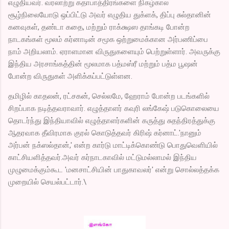
எழுதியவர். வரலாற்று கதாபாத்திரங்களை நிகழ்கால
சூழ்நிலையோடு ஒப்பிட்டு அவர் எழுதிய துக்ளக், திப்பு சுல்தானின்
கனவுகள், தண்டா கதை, மற்றும் ராக்க்ஷஸ தாங்கடி போன்ற
நாடகங்கள் மூலம் கர்னாடின் சமூக ஒற்றுமைக்கான அர்பணிப்பை
நாம் அறியலாம். ஏராளமான விருதுகளையும் பெற்றுள்ளார். அவருக்கு
இந்திய அரசாங்கத்தின் மூலமாக பத்மஸ்ரீ மற்றும் பத்ம பூஷன்
போன்ற விருதுகள் அளிக்கப்பட்டுள்ளன.
தமிழில் காதலன், ரட்சகன், செல்லமே, ஹேராம் போன்ற படங்களில்
சிறப்பாக நடித்தவராவார். எழுத்தாளர் கவுரி லங்கேஷ் படுகொலையை
தொடர்ந்து இந்தியாவில் எழுத்தாளர்களின் கருத்து சுதந்திரத்துக்கு
ஆதரவாக தீவிரமாக குரல் கொடுத்தவர் கிரிஷ் கர்னாட்.'நானும்
அர்பன் நக்ஸல்தான்,' என்ற கார்டு மாட்டிக்கொண்டு பொதுவெளியில்
காட்சியளித்தவர்.அவர் கர்நாடகாவில் மட்டுமல்லாமல் இந்திய
முழுமைக்கும்கூட 'மனசாட்சியின் பாதுகாவலர்' என்று சொல்லத்தக்க
முறையில் செயல்பட்டார்.\