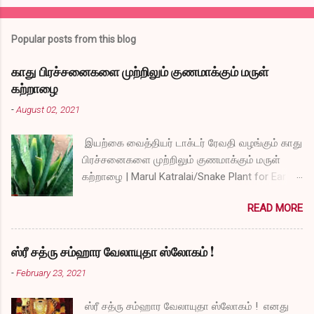
Popular posts from this blog
காது பிரச்சனைகளை முற்றிலும் குணமாக்கும் மருள்
கற்றாழை
-
August 02, 2021
இயற்கை வைத்தியர் டாக்டர் ரேவதி வழங்கும் காது
பிரச்சனைகளை முற்றிலும் குணமாக்கும் மருள்
கற்றாழை | Marul Katralai/Snake Plant for Ear
Problems video link by Dr.S.Revathi's Vlog
READ MORE
ஸ்ரீ சத்ரு சம்ஹார வேலாயுதா ஸ்லோகம் !
-
February 23, 2021
ஸ்ரீ சத்ரு சம்ஹார வேலாயுதா ஸ்லோகம் ! எனது