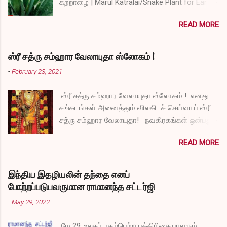
கற்றாழை | Marul Katralai/Snake Plant for Ear
Problems video link by Dr.S.Revathi's Vlog
READ MORE
ஸ்ரீ சத்ரு சம்ஹார வேலாயுதா ஸ்லோகம் !
-
February 23, 2021
ஸ்ரீ சத்ரு சம்ஹார வேலாயுதா ஸ்லோகம் ! எனது
சங்கடங்கள் அனைத்தும் விலகிடச் செய்வாய் ஸ்ரீ
சத்ரு சம்ஹார வேலாயுதா! நவகிரகங்கள் ஒன்பதும்
நன்மையே அருளச் செய்வாய் ஸ்ரீ சத்ரு சம்ஹார
READ MORE
வேலாயுதா! சகல விதமான தோஷங்களும் என்னை
விட்டுப் போகட்டும் ஸ்ரீ சத்ரு சம்ஹார வேலாயுதா!
எல்லா விதமான வருத்தங்களும் என்னை விட்டு
இந்திய இதழியலின் தந்தை எனப்
அகல வேண்டும் ஸ்ரீ சத்ரு சம்ஹார வேலாயுதா!
போற்றப்படுபவருமான ராமானந்த சட்டர்ஜி
துக்கங்களிலிருந்து நிவாரணம் எனக்குக்
-
May 29, 2022
கிடைக்கட்டும் ஸ்ரீ சத்ரு சம்ஹார வேலாயுதா!
என்னுடைய தாபங்கள் தீர்ந்து விட அருள் செய்வாய்
மே 29, உலகப் புகழ்பெற்ற பத்திரிகையாளரும்,