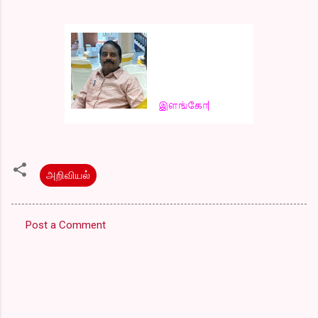
அறிவியல்
Post a Comment
C
o
m
m