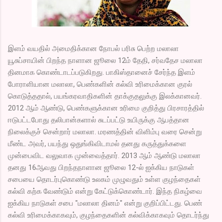
இளம் வயதில் அமைதிக்கான நோபல் பரிசு பெற்ற மலாலா
யூசுப்சாயின் பிறந்த நாளான ஜூலை 12ம் தேதி, சர்வதேச மலாலா
தினமாக கொண்டாடப்படுகிறது. பாகிஸ்தானைச் சேர்ந்த இளம்
போராளியான மலாலா, பெண்களின் கல்வி உரிமைக்கான குரல்
கொடுத்ததால், பயங்கரவாதிகளின் தாக்குதலுக்கு இலக்கானவர்.
2012 ஆம் ஆண்டு, பெண்களுக்கான உரிமை குறித்து பிரசாரத்தில்
ஈடுபட்டபோது தலிபான்களால் சுடப்பட்டு உயிருக்கு ஆபத்தான
நிலைக்குச் சென்றார் மலாலா. மரணத்தின் விளிம்பு வரை சென்று
மீண்ட அவர், பயந்து ஒதுங்கிவிடாமல் தனது கருத்துக்களை
முன்பைவிட வலுவாக முன்வைத்தார். 2013 ஆம் ஆண்டு மலாலா
தனது 16ஆவது பிறந்தநாளான ஜூலை 12-ல் ஐக்கிய நாடுகள்
சபையை தொடர்புகொண்டு உலகம் முழுவதும் உள்ள குழந்தைகள்
கல்வி கற்க வேண்டும் என்று கேட்டுக்கொண்டார். இந்த நிகழ்வை
ஐக்கிய நாடுகள் சபை "மலாலா தினம்" என்று குறிப்பிட்டது. பெண்
கல்வி உரிமைக்காகவும், குழந்தைகளின் கல்விக்காகவும் தொடர்ந்து