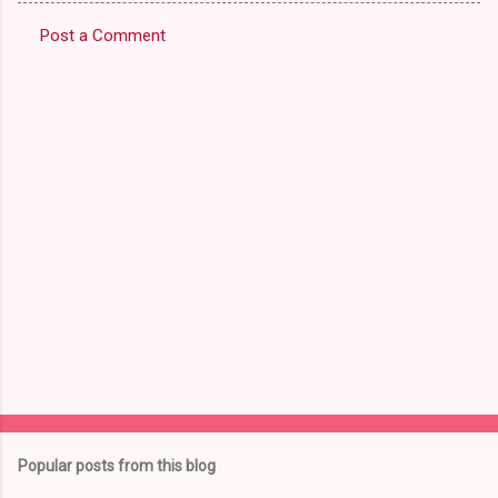
Post a Comment
C
o
m
m
e
n
t
s
Popular posts from this blog