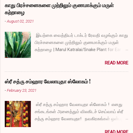
காது பிரச்சனைகளை முற்றிலும் குணமாக்கும் மருள்
கற்றாழை
-
August 02, 2021
இயற்கை வைத்தியர் டாக்டர் ரேவதி வழங்கும் காது
பிரச்சனைகளை முற்றிலும் குணமாக்கும் மருள்
கற்றாழை | Marul Katralai/Snake Plant for Ear
Problems video link by Dr.S.Revathi's Vlog
READ MORE
ஸ்ரீ சத்ரு சம்ஹார வேலாயுதா ஸ்லோகம் !
-
February 23, 2021
ஸ்ரீ சத்ரு சம்ஹார வேலாயுதா ஸ்லோகம் ! எனது
சங்கடங்கள் அனைத்தும் விலகிடச் செய்வாய் ஸ்ரீ
சத்ரு சம்ஹார வேலாயுதா! நவகிரகங்கள் ஒன்பதும்
நன்மையே அருளச் செய்வாய் ஸ்ரீ சத்ரு சம்ஹார
READ MORE
வேலாயுதா! சகல விதமான தோஷங்களும் என்னை