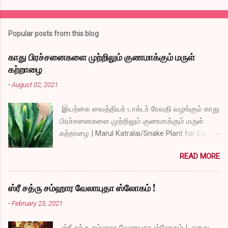
Popular posts from this blog
காது பிரச்சனைகளை முற்றிலும் குணமாக்கும் மருள்
கற்றாழை
-
August 02, 2021
இயற்கை வைத்தியர் டாக்டர் ரேவதி வழங்கும் காது
பிரச்சனைகளை முற்றிலும் குணமாக்கும் மருள்
கற்றாழை | Marul Katralai/Snake Plant for Ear
Problems video link by Dr.S.Revathi's Vlog
READ MORE
ஸ்ரீ சத்ரு சம்ஹார வேலாயுதா ஸ்லோகம் !
-
February 23, 2021
ஸ்ரீ சத்ரு சம்ஹார வேலாயுதா ஸ்லோகம் ! எனது