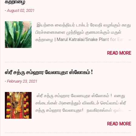
கற்றாழை
-
August 02, 2021
இயற்கை வைத்தியர் டாக்டர் ரேவதி வழங்கும் காது
பிரச்சனைகளை முற்றிலும் குணமாக்கும் மருள்
கற்றாழை | Marul Katralai/Snake Plant for Ear
Problems video link by Dr.S.Revathi's Vlog
READ MORE
ஸ்ரீ சத்ரு சம்ஹார வேலாயுதா ஸ்லோகம் !
-
February 23, 2021
ஸ்ரீ சத்ரு சம்ஹார வேலாயுதா ஸ்லோகம் ! எனது
சங்கடங்கள் அனைத்தும் விலகிடச் செய்வாய் ஸ்ரீ
சத்ரு சம்ஹார வேலாயுதா! நவகிரகங்கள் ஒன்பதும்
நன்மையே அருளச் செய்வாய் ஸ்ரீ சத்ரு சம்ஹார
READ MORE
வேலாயுதா! சகல விதமான தோஷங்களும் என்னை
விட்டுப் போகட்டும் ஸ்ரீ சத்ரு சம்ஹார வேலாயுதா!