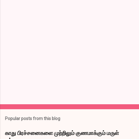
C
o
m
m
e
n
t
s
Popular posts from this blog
காது பிரச்சனைகளை முற்றிலும் குணமாக்கும் மருள்