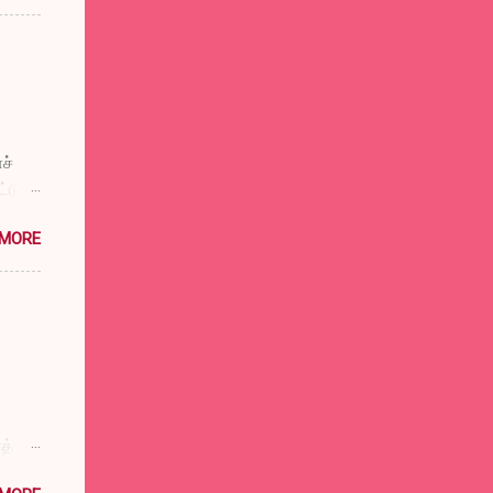
ச்
டுப்
விட்டு
 MORE
்குக்
ுள்
டும்
டும்
சத்ரு
த்