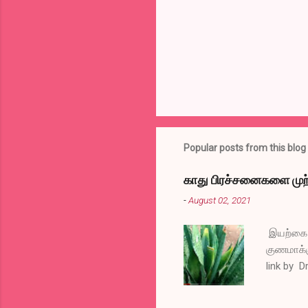
t
s
Popular posts from this blog
காது பிரச்சனைகளை முற்
-
August 02, 2021
இயற்கை வ
குணமாக்க
link by D