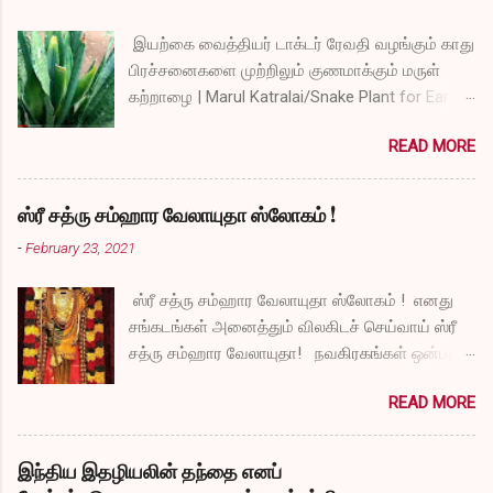
இயற்கை வைத்தியர் டாக்டர் ரேவதி வழங்கும் காது
பிரச்சனைகளை முற்றிலும் குணமாக்கும் மருள்
கற்றாழை | Marul Katralai/Snake Plant for Ear
Problems video link by Dr.S.Revathi's Vlog
READ MORE
ஸ்ரீ சத்ரு சம்ஹார வேலாயுதா ஸ்லோகம் !
-
February 23, 2021
ஸ்ரீ சத்ரு சம்ஹார வேலாயுதா ஸ்லோகம் ! எனது
சங்கடங்கள் அனைத்தும் விலகிடச் செய்வாய் ஸ்ரீ
சத்ரு சம்ஹார வேலாயுதா! நவகிரகங்கள் ஒன்பதும்
நன்மையே அருளச் செய்வாய் ஸ்ரீ சத்ரு சம்ஹார
READ MORE
வேலாயுதா! சகல விதமான தோஷங்களும் என்னை
விட்டுப் போகட்டும் ஸ்ரீ சத்ரு சம்ஹார வேலாயுதா!
எல்லா விதமான வருத்தங்களும் என்னை விட்டு
இந்திய இதழியலின் தந்தை எனப்
அகல வேண்டும் ஸ்ரீ சத்ரு சம்ஹார வேலாயுதா!