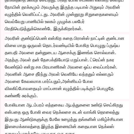
நோயின் தாக்கமும் அவருக்கு இருந்த படியால் அதுவும் அவரின் 
எழுத்தில் வெளிப்பட்டது. அவரின் முன்னூறு சிறுகதைகளையும் 
வெவ்வேறு பாணியில் உலகம் முழுக்க பலபேர் 
பிரதியெடுத்துக்கொண்டே இருக்கிறார்கள்.
அவரின் குண்டுப்பெண் என்கிற கதை பிரான்ஸ் நாட்டின் குண்டான 
விலை மாது ஒருவள் தொடர்வண்டியில் போகிற பொழுது ப்ருஷ்ய 
தளபதி அவளை தன்னுடைய ஆசைக்கு இணங்க சொல்வான். 
அதற்கு அவள் தன் தேசபக்தியோடு மறுப்பாள். ட்ரெய்ன் நகர 
வேண்டும் என்று சக பிரயாணிகள் அவளை ஒப்ப வைப்பார்கள். 
அவனின் ஆசை தீர்ந்து அவள் வெளியே வந்ததும் எல்லாரும் 
அவளை கேவலமாக பார்ப்பதும்,அன்னியம் போல 
விலகிப்போவதையும் மாப்பசான் எழுத்தில் படிக்கும் பொழுதே 
கண்ணீர் சுரக்கும்.
போலியான ஆடம்பரம் எத்தகைய ஆபத்துகளை உண்டு செய்கிறது 
என்பதை ஒரு போலி வைர நெக்லசை கடன் வாங்கி தொலைத்து 
இருபது ஆண்டுகளுக்கு மேலே உழைத்து தங்களின் மகிழ்ச்சியான 
இளமைக்காலத்தை இழந்த இணையின் கதையான நெக்லஸ் 
கதையும் மறக்கவே முடியாத ஒரு கதை.