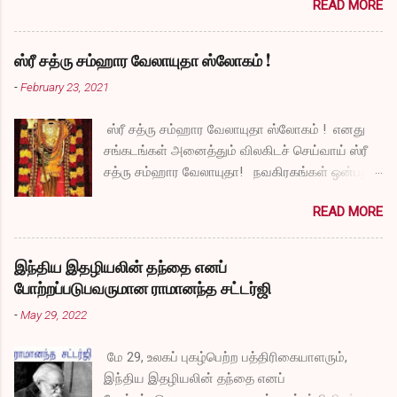
READ MORE
ஸ்ரீ சத்ரு சம்ஹார வேலாயுதா ஸ்லோகம் !
-
February 23, 2021
ஸ்ரீ சத்ரு சம்ஹார வேலாயுதா ஸ்லோகம் ! எனது
சங்கடங்கள் அனைத்தும் விலகிடச் செய்வாய் ஸ்ரீ
சத்ரு சம்ஹார வேலாயுதா! நவகிரகங்கள் ஒன்பதும்
நன்மையே அருளச் செய்வாய் ஸ்ரீ சத்ரு சம்ஹார
READ MORE
வேலாயுதா! சகல விதமான தோஷங்களும் என்னை
விட்டுப் போகட்டும் ஸ்ரீ சத்ரு சம்ஹார வேலாயுதா!
எல்லா விதமான வருத்தங்களும் என்னை விட்டு
இந்திய இதழியலின் தந்தை எனப்
அகல வேண்டும் ஸ்ரீ சத்ரு சம்ஹார வேலாயுதா!
போற்றப்படுபவருமான ராமானந்த சட்டர்ஜி
துக்கங்களிலிருந்து நிவாரணம் எனக்குக்
-
May 29, 2022
கிடைக்கட்டும் ஸ்ரீ சத்ரு சம்ஹார வேலாயுதா!
என்னுடைய தாபங்கள் தீர்ந்து விட அருள் செய்வாய்
மே 29, உலகப் புகழ்பெற்ற பத்திரிகையாளரும்,
ஸ்ரீ சத்ரு சம்ஹார வேலாயுதா! பாவங்கள்
இந்திய இதழியலின் தந்தை எனப்
என்னிடம் நெருங்காமல் போகட்டும் ஸ்ரீ சத்ரு