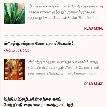
இயற்கை வைத்தியர் டாக்டர் ரேவதி வழங்கும் காது
பிரச்சனைகளை முற்றிலும் குணமாக்கும் மருள்
கற்றாழை | Marul Katralai/Snake Plant for Ear
Problems video link by Dr.S.Revathi's Vlog
READ MORE
ஸ்ரீ சத்ரு சம்ஹார வேலாயுதா ஸ்லோகம் !
-
February 23, 2021
ஸ்ரீ சத்ரு சம்ஹார வேலாயுதா ஸ்லோகம் ! எனது
சங்கடங்கள் அனைத்தும் விலகிடச் செய்வாய் ஸ்ரீ
சத்ரு சம்ஹார வேலாயுதா! நவகிரகங்கள் ஒன்பதும்
நன்மையே அருளச் செய்வாய் ஸ்ரீ சத்ரு சம்ஹார
READ MORE
வேலாயுதா! சகல விதமான தோஷங்களும் என்னை
விட்டுப் போகட்டும் ஸ்ரீ சத்ரு சம்ஹார வேலாயுதா!
எல்லா விதமான வருத்தங்களும் என்னை விட்டு
இந்திய இதழியலின் தந்தை எனப்
அகல வேண்டும் ஸ்ரீ சத்ரு சம்ஹார வேலாயுதா!
போற்றப்படுபவருமான ராமானந்த சட்டர்ஜி