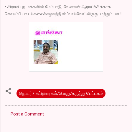
• கிராமப்புற மக்களின் மேம்பாடு, வேளாண் ஆராய்ச்சிக்காக
கொலம்பியா பல்கலைக்கழகத்தின் 'வால்வோ' விருது. மற்றும் பல !
தொடர்./ கட்டுரைகள்/பொது/கருத்து பெட்டகம்
Post a Comment
C
o