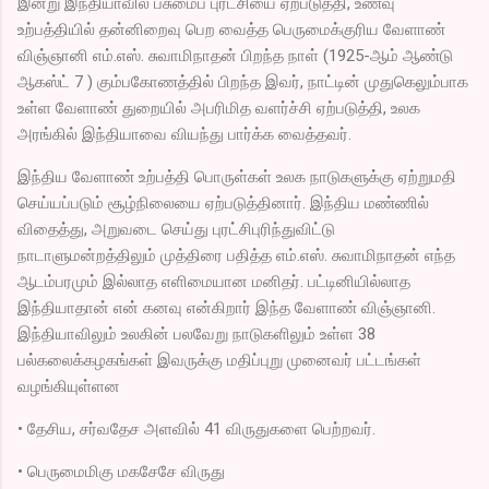
இன்று இந்தியாவில் பசுமைப் புரட்சியை ஏற்படுத்தி, உணவு
உற்பத்தியில் தன்னிறைவு பெற வைத்த பெருமைக்குரிய வேளாண்
விஞ்ஞானி எம்.எஸ். சுவாமிநாதன் பிறந்த நாள் (1925-ஆம் ஆண்டு
ஆகஸ்ட் 7 ) கும்பகோணத்தில் பிறந்த இவர், நாட்டின் முதுகெலும்பாக
உள்ள வேளாண் துறையில் அபரிமித வளர்ச்சி ஏற்படுத்தி, உலக
அரங்கில் இந்தியாவை வியந்து பார்க்க வைத்தவர்.
இந்திய வேளாண் உற்பத்தி பொருள்கள் உலக நாடுகளுக்கு ஏற்றுமதி
செய்யப்படும் சூழ்நிலையை ஏற்படுத்தினார். இந்திய மண்ணில்
விதைத்து, அறுவடை செய்து புரட்சிபுரிந்துவிட்டு
நாடாளுமன்றத்திலும் முத்திரை பதித்த எம்.எஸ். சுவாமிநாதன் எந்த
ஆடம்பரமும் இல்லாத எளிமையான மனிதர். பட்டினியில்லாத
இந்தியாதான் என் கனவு என்கிறார் இந்த வேளாண் விஞ்ஞானி.
இந்தியாவிலும் உலகின் பலவேறு நாடுகளிலும் உள்ள 38
பல்கலைக்கழகங்கள் இவருக்கு மதிப்புறு முனைவர் பட்டங்கள்
வழங்கியுள்ளன
• தேசிய, சர்வதேச அளவில் 41 விருதுகளை பெற்றவர்.
• பெருமைமிகு மகசேசே விருது