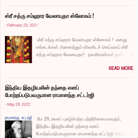
ஸ்ரீ சத்ரு சம்ஹார வேலாயுதா ஸ்லோகம் !
-
February 23, 2021
ஸ்ரீ சத்ரு சம்ஹார வேலாயுதா ஸ்லோகம் ! எனது
சங்கடங்கள் அனைத்தும் விலகிடச் செய்வாய் ஸ்ரீ
சத்ரு சம்ஹார வேலாயுதா! நவகிரகங்கள் ஒன்பதும்
நன்மையே அருளச் செய்வாய் ஸ்ரீ சத்ரு சம்ஹார
READ MORE
வேலாயுதா! சகல விதமான தோஷங்களும் என்னை
விட்டுப் போகட்டும் ஸ்ரீ சத்ரு சம்ஹார வேலாயுதா!
எல்லா விதமான வருத்தங்களும் என்னை விட்டு
இந்திய இதழியலின் தந்தை எனப்
அகல வேண்டும் ஸ்ரீ சத்ரு சம்ஹார வேலாயுதா!
போற்றப்படுபவருமான ராமானந்த சட்டர்ஜி
துக்கங்களிலிருந்து நிவாரணம் எனக்குக்
-
May 29, 2022
கிடைக்கட்டும் ஸ்ரீ சத்ரு சம்ஹார வேலாயுதா!
என்னுடைய தாபங்கள் தீர்ந்து விட அருள் செய்வாய்
மே 29, உலகப் புகழ்பெற்ற பத்திரிகையாளரும்,
ஸ்ரீ சத்ரு சம்ஹார வேலாயுதா! பாவங்கள்
இந்திய இதழியலின் தந்தை எனப்
என்னிடம் நெருங்காமல் போகட்டும் ஸ்ரீ சத்ரு
போற்றப்படுபவருமான ராமானந்த சட்டர்ஜி பிறந்த
சம்ஹார வேலாயுதா! என்னை வாட்டுகிற நோய்கள்