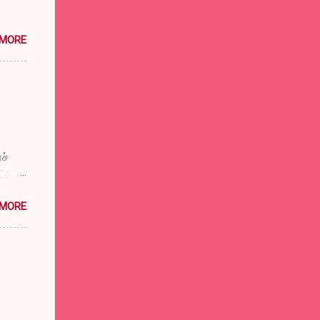
 MORE
ச்
டுப்
விட்டு
 MORE
்குக்
ுள்
டும்
டும்
சத்ரு