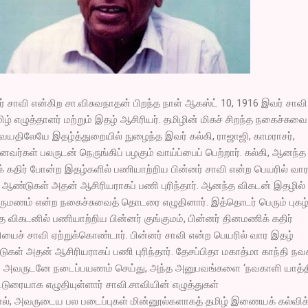
ர் சாவி என்கிற சா.விசுவநாதன் பிறந்த நாள் ஆகஸ்ட் 10, 1916 இவர் சாவ
ழ் எழுத்தாளர் மற்றும் இதழ் ஆசிரியர். தமிழின் மிகச் சிறந்த நகைச்சுவை
றுவயதிலேயே இதழ்த்துறையில் நுழைந்த இவர் கல்கி, ராஜாஜி, காமராசர்,
வர்கள் பலருடன் நெருங்கிப் பழகும் வாய்ப்பைப் பெற்றார். கல்கி, ஆனந்த
க் கதிர் போன்ற இதழ்களில் பணியாற்றிய பின்னர் சாவி என்ற பெயரில் வா
ஆண்டுகள் அதன் ஆசிரியராகப் பணி புரிந்தார். ஆனந்த விகடன் இதழில்
ிருமணம் என்ற நகைச்சுவைத் தொடரை எழுதினார். இத்தொடர் பெரும் புகழ
்த விகடனில் பணியாற்றிய பின்னர் குங்குமம், பின்னர் தினமணிக் கதிர்
யைச் சாவி ஏற்றுக்கொண்டார். பின்னர் சாவி என்ற பெயரில் வார இதழ்
ள் அதன் ஆசிரியராகப் பணி புரிந்தார். தேசப்பிதா மகாத்மா காந்தி ந
 அவருடனே நடைப்பயணம் செய்து, அந்த அனுபவங்களை ‘நவகாளி யாத்த
்டுரையாக எழுதியுள்ளார் சாவி.சாவியின் எழுத்துகள்
தால், அவருடைய பல படைப்புகள் மின்னூல்களாகத் தமிழ் இணையக் கல்விக