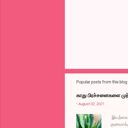
e
n
t
s
Popular posts from this blog
காது பிரச்சனைகளை முற்
-
August 02, 2021
இயற்கை வ
குணமாக்க