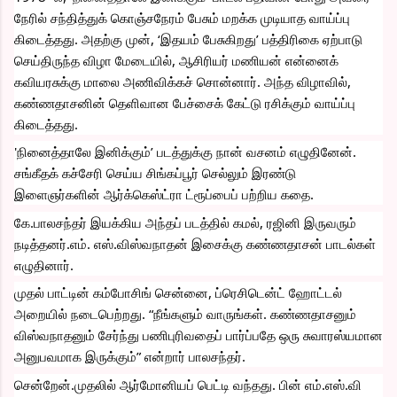
நேரில் சந்தித்துக் கொஞ்சநேரம் பேசும் மறக்க முடியாத வாய்ப்பு 
கிடைத்தது. அதற்கு முன், ‘இதயம் பேசுகிறது’ பத்திரிகை ஏற்பாடு 
செய்திருந்த விழா மேடையில், ஆசிரியர் மணியன் என்னைக் 
கவியரசுக்கு மாலை அணிவிக்கச் சொன்னார். அந்த விழாவில், 
கண்ணதாசனின் தெளிவான பேச்சைக் கேட்டு ரசிக்கும் வாய்ப்பு 
கிடைத்தது.
'நினைத்தாலே இனிக்கும்’ படத்துக்கு நான் வசனம் எழுதினேன். 
சங்கீதக் கச்சேரி செய்ய 
சிங்கப்பூர் செல்லும் இரண்டு 
இளைஞர்களின் ஆர்க்கெஸ்ட்ரா ட்ரூப்பைப் பற்றிய கதை.
கே.பாலசந்தர் இயக்கிய அந்தப் படத்தில் கமல், ரஜினி இருவரும் 
நடித்தனர்.எம். எஸ்.விஸ்வநாதன் இசைக்கு கண்ணதாசன் பாடல்கள் 
எழுதினார்.
முதல் பாட்டின் கம்போசிங் சென்னை, ப்ரெசிடென்ட் ஹோட்டல் 
அறையில் நடைபெற்றது. “நீங்களும் வாருங்கள். கண்ணதாசனும் 
விஸ்வநாதனும் சேர்ந்து பணிபுரிவதைப் பார்ப்பதே ஒரு சுவாரஸ்யமான 
அனுபவமாக இருக்கும்” என்றார் பாலசந்தர்.
சென்றேன்.முதலில் ஆர்மோனியப் பெட்டி வந்தது. பின் எம்.எஸ்.வி 