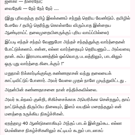
ஜனகா — நிரைநேர்; 
வைதேகி — நேர் நேர் நேர் ….
(இது புரிவதற்கு தமிழ் இலக்கணம் சற்றுத் தெரிய வேண்டும். தமிழில் 
பேசவே / தமிழ் தெரிந்து கொள்ளவே விரும்பாத இன்றைய 
ஆண்டிராய்ட் தலைமுறையினருக்குப் புரிய வாய்ப்பில்லை)
இப்படி எந்தச் சந்தம் வேணுமோ அந்தச் சந்தத்துக்கு வார்த்தைகள் 
போட்டுக்கலாம். என்ன, எல்லா வார்த்தையும் தெரியணும்… அவ்வளவு 
தான். கம்ப இராமாயணத்தில் ஒவ்வொரு படலத்திலும், பாடலிலும் 
ஒரு புது வார்த்தை கிடைக்கும் !”
மறுநாள் ரிக்கார்டிங்குங்கு கண்ணதாசன் வந்து தலையைக் 
காட்டிவிட்டுப் போனார். அவர் வேலை முதல் நாளே முடிந்துவிட்டது .
அதன்பின் கண்ணதாசனை நான் சந்திக்கவில்லை.
அவர் உடல்நலம் குன்றி, சிகிச்சைக்காக அமெரிக்கா சென்றதும், தாய் 
நாட்டுக்குத் திரும்பிய நிலையும், இளம் வயதில் மறைந்ததும் என் 
மனத்தை உருக்கிய நிகழ்ச்சிகள்.
ஏறத்தாழ 40 ஆண்டுகளாகியும் அந்தப் பாடல் இன்றும்கூட எல்லா 
மெல்லிசை நிகழ்ச்சிகளிலும் கட்டியம் கூறும் பாடலாகப் 