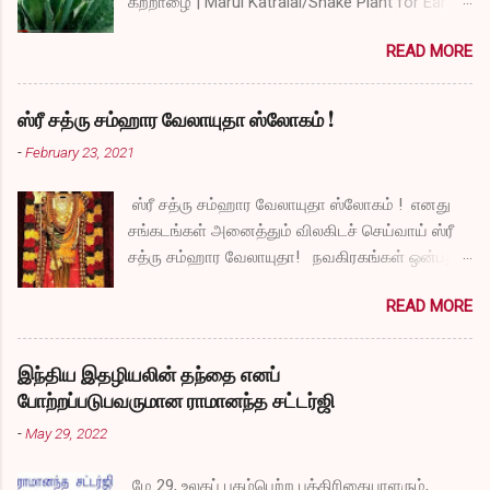
கற்றாழை | Marul Katralai/Snake Plant for Ear
Problems video link by Dr.S.Revathi's Vlog
READ MORE
ஸ்ரீ சத்ரு சம்ஹார வேலாயுதா ஸ்லோகம் !
-
February 23, 2021
ஸ்ரீ சத்ரு சம்ஹார வேலாயுதா ஸ்லோகம் ! எனது
சங்கடங்கள் அனைத்தும் விலகிடச் செய்வாய் ஸ்ரீ
சத்ரு சம்ஹார வேலாயுதா! நவகிரகங்கள் ஒன்பதும்
நன்மையே அருளச் செய்வாய் ஸ்ரீ சத்ரு சம்ஹார
READ MORE
வேலாயுதா! சகல விதமான தோஷங்களும் என்னை
விட்டுப் போகட்டும் ஸ்ரீ சத்ரு சம்ஹார வேலாயுதா!
எல்லா விதமான வருத்தங்களும் என்னை விட்டு
இந்திய இதழியலின் தந்தை எனப்
அகல வேண்டும் ஸ்ரீ சத்ரு சம்ஹார வேலாயுதா!
போற்றப்படுபவருமான ராமானந்த சட்டர்ஜி
துக்கங்களிலிருந்து நிவாரணம் எனக்குக்
-
May 29, 2022
கிடைக்கட்டும் ஸ்ரீ சத்ரு சம்ஹார வேலாயுதா!
என்னுடைய தாபங்கள் தீர்ந்து விட அருள் செய்வாய்
மே 29, உலகப் புகழ்பெற்ற பத்திரிகையாளரும்,