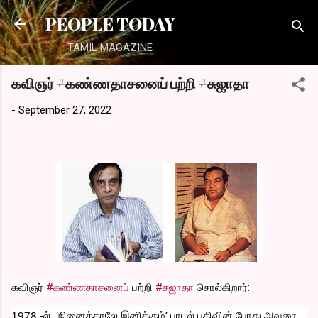
Skip to main content
PEOPLE TODAY
TAMIL MAGAZINE
கவிஞர் #கண்ணதாசனைப் பற்றி #சுஜாதா
-
September 27, 2022
கவிஞர் 
#கண்ணதாசனைப்
 பற்றி 
#சுஜாதா
 சொல்கிறார்:
1978 -ல், ‘நினைத்தாலே இனிக்கும்’ பாடல் பதிவின் போது அவரை 