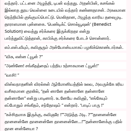
வந்தார். பட்டனை அழுத்தி, டிபன் வந்தது. அதன்பின், கசங்கல் 
இல்லாத தூய வெள்ளை உடையில் வந்தார் கண்ணதாசன். அகலமான 
நெற்றியில் குங்குமப்பொட்டு. மெலிதான, அழுந்த வாரிய தலைமுடி. 
தாராளமான புன்னகை. ‘பெண்டிக்ட் சொல்யூஷன்’ (Benedict 
Solution) வைத்து சர்க்கரை இருக்கிறதா என்று 
பார்த்துவிட்டுத்தான், காபிக்கு சர்க்கரை போடச் சொன்னார்.
எம்.எஸ்.வீயும், கவிஞரும் அன்யோன்யமாகப் பழகிக்கொண்டார்கள்.
“விசு, என்ன ட்யூன் ?”
“அண்ணே! சங்கீதத்தைப் பற்றிய உற்சாகமான ட்யூன்!”
“வாசி! ”
விஸ்வநாதனின் விரல்கள் ஆர்மோனியத்தில் உலவ, அவருக்கே உரிய 
வசீகரமான குரலில், “தன் னானே தன்னானே தன்னானே 
தன்னானே” என்று பாடினார். உடனேயே கவிஞர், “எங்கேயும் 
எப்போதும் சங்கீதம், சந்தோஷம் ” என்றார். “பாடிப் பாரு !”
“கச்சிதமாக இருக்கு, கவிஞரே !””அடுத்த அடி. ?””தானனன்னே 
தானனன்னே தானனன்னே தானனன்னே…!””தன்னானேக்கு பதில் 
தான னன்னேயா ?