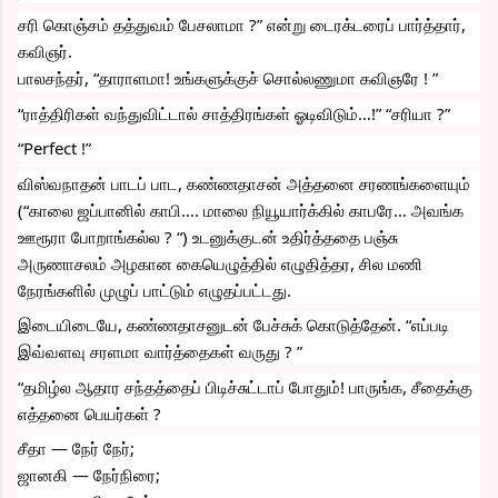
சரி கொஞ்சம் தத்துவம் பேசலாமா ?” என்று டைரக்டரைப் பார்த்தார், 
கவிஞர்.
பாலசந்தர், “தாராளமா! உங்களுக்குச் சொல்லணுமா கவிஞரே ! ”
“ராத்திரிகள் வந்துவிட்டால் சாத்திரங்கள் ஓடிவிடும்…!” “சரியா ?”
“Perfect !”
விஸ்வநாதன் பாடப் பாட, கண்ணதாசன் அத்தனை சரணங்களையும் 
(“காலை ஜப்பானில் காபி…. மாலை நியூயார்க்கில் காபரே… அவங்க 
ஊரூரா போறாங்கல்ல ? “) உடனுக்குடன் உதிர்த்ததை பஞ்சு 
அருணாசலம் அழகான கையெழுத்தில் எழுதித்தர, சில மணி 
நேரங்களில் முழுப் பாட்டும் எழுதப்பட்டது.
இடையிடையே, கண்ணதாசனுடன் பேச்சுக் கொடுத்தேன். “எப்படி 
இவ்வளவு சரளமா வார்த்தைகள் வருது ? ”
“தமிழ்ல ஆதார சந்தத்தைப் பிடிச்சுட்டாப் போதும்! பாருங்க, சீதைக்கு 
எத்தனை பெயர்கள் ?
சீதா — நேர் நேர்; 
ஜானகி — நேர்நிரை; 