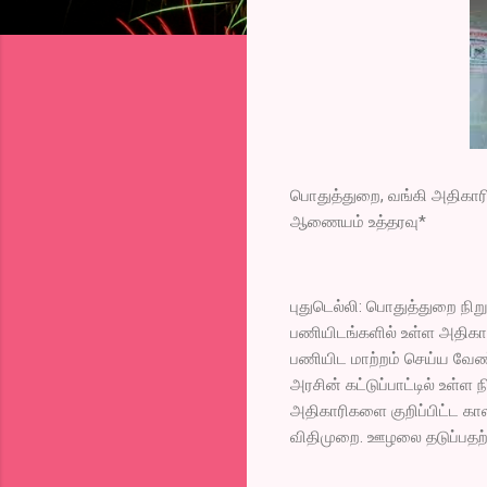
பொதுத்துறை, வங்கி அதிகாரி
ஆணையம் உத்தரவு*
புதுடெல்லி: பொதுத்துறை நிற
பணியிடங்களில் உள்ள அதிகாரி
பணியிட மாற்றம் செய்ய வேண
அரசின் கட்டுப்பாட்டில் உள்ள
அதிகாரிகளை குறிப்பிட்ட கால
விதிமுறை. ஊழலை தடுப்பதற்க