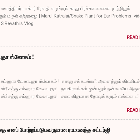
ைத்தியர் டாக்டர் ரேவதி வழங்கும் காது பிரச்சனைகளை முற்றிலும்
ும் மருள் கற்றாழை | Marul Katralai/Snake Plant for Ear Problems vi
r.S.Revathi's Vlog
READ
யுதா ஸ்லோகம் !
ரு சம்ஹார வேலாயுதா ஸ்லோகம் ! எனது சங்கடங்கள் அனைத்தும் விலகிடச்
 ஸ்ரீ சத்ரு சம்ஹார வேலாயுதா! நவகிரகங்கள் ஒன்பதும் நன்மையே அருள
 ஸ்ரீ சத்ரு சம்ஹார வேலாயுதா! சகல விதமான தோஷங்களும் என்னை விட்
் ஸ்ரீ சத்ரு சம்ஹார வேலாயுதா! எல்லா விதமான வருத்தங்களும் என்னை 
READ
டும் ஸ்ரீ சத்ரு சம்ஹார வேலாயுதா! துக்கங்களிலிருந்து நிவாரணம் எனக
்டும் ஸ்ரீ சத்ரு சம்ஹார வேலாயுதா! என்னுடைய தாபங்கள் தீர்ந்து விட அர
 ஸ்ரீ சத்ரு சம்ஹார வேலாயுதா! பாவங்கள் என்னிடம் நெருங்காமல் போகட்
ை எனப் போற்றப்படுபவருமான ராமானந்த சட்டர்ஜி
ரு சம்ஹார வேலாயுதா! என்னை வாட்டுகிற நோய்கள் உடலை விட்டு ஓடிவிடட்