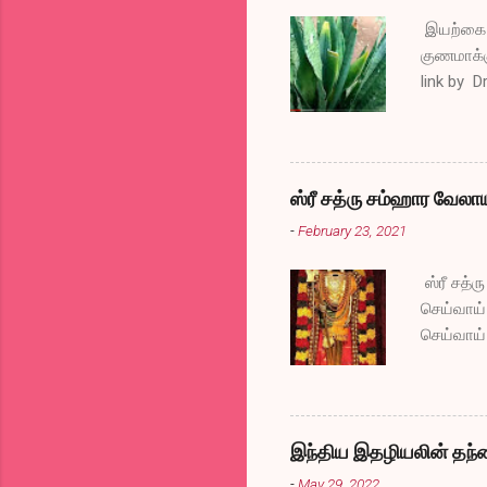
இயற்கை வ
குணமாக்க
link by D
ஸ்ரீ சத்ரு சம்ஹார வேலா
-
February 23, 2021
ஸ்ரீ சத்
செய்வாய்
செய்வாய்
போகட்டும
அகல வேண்
கிடைக்கட
செய்வாய்
இந்திய இதழியலின் தந்த
ஸ்ரீ சத்
-
May 29, 2022