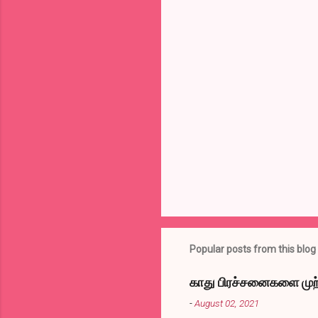
m
m
e
n
t
s
Popular posts from this blog
காது பிரச்சனைகளை முற்
-
August 02, 2021