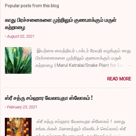
Popular posts from this blog
காது பிரச்சனைகளை முற்றிலும் குணமாக்கும் மருள்
கற்றாழை
-
August 02, 2021
இயற்கை வைத்தியர் டாக்டர் ரேவதி வழங்கும் காது
பிரச்சனைகளை முற்றிலும் குணமாக்கும் மருள்
கற்றாழை | Marul Katralai/Snake Plant for Ear
Problems video link by Dr.S.Revathi's Vlog
READ MORE
ஸ்ரீ சத்ரு சம்ஹார வேலாயுதா ஸ்லோகம் !
-
February 23, 2021
ஸ்ரீ சத்ரு சம்ஹார வேலாயுதா ஸ்லோகம் ! எனது
சங்கடங்கள் அனைத்தும் விலகிடச் செய்வாய் ஸ்ரீ