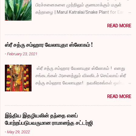
பிரச்சனைகளை முற்றிலும் குணமாக்கும் மருள்
கற்றாழை | Marul Katralai/Snake Plant for Ear
Problems video link by Dr.S.Revathi's Vlog
READ MORE
ஸ்ரீ சத்ரு சம்ஹார வேலாயுதா ஸ்லோகம் !
-
February 23, 2021
ஸ்ரீ சத்ரு சம்ஹார வேலாயுதா ஸ்லோகம் ! எனது
சங்கடங்கள் அனைத்தும் விலகிடச் செய்வாய் ஸ்ரீ
சத்ரு சம்ஹார வேலாயுதா! நவகிரகங்கள் ஒன்பதும்
நன்மையே அருளச் செய்வாய் ஸ்ரீ சத்ரு சம்ஹார
READ MORE
வேலாயுதா! சகல விதமான தோஷங்களும் என்னை
விட்டுப் போகட்டும் ஸ்ரீ சத்ரு சம்ஹார வேலாயுதா!
எல்லா விதமான வருத்தங்களும் என்னை விட்டு
இந்திய இதழியலின் தந்தை எனப்
அகல வேண்டும் ஸ்ரீ சத்ரு சம்ஹார வேலாயுதா!
போற்றப்படுபவருமான ராமானந்த சட்டர்ஜி
துக்கங்களிலிருந்து நிவாரணம் எனக்குக்
-
May 29, 2022
கிடைக்கட்டும் ஸ்ரீ சத்ரு சம்ஹார வேலாயுதா!