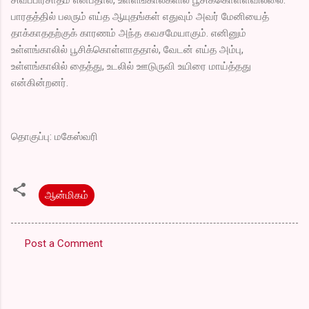
பாரதத்தில் பலரும் எய்த ஆயுதங்கள் எதுவும் அவர் மேனியைத்
தாக்காததற்குக் காரணம் அந்த கவசமேயாகும். எனினும்
உள்ளங்காலில் பூசிக்கொள்ளாததால், வேடன் எய்த அம்பு,
உள்ளங்காலில் தைத்து, உடலில் ஊடுருவி உயிரை மாய்த்தது
என்கின்றனர்.
தொகுப்பு: மகேஸ்வரி
ஆன்மிகம்
Post a Comment
C
o
m