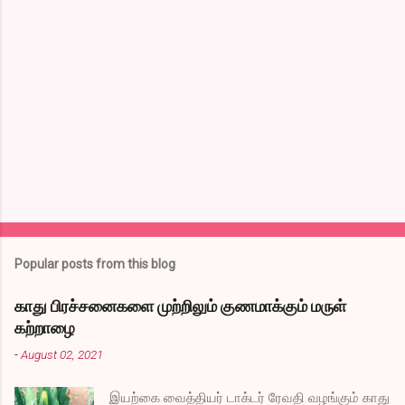
m
e
n
t
s
Popular posts from this blog
காது பிரச்சனைகளை முற்றிலும் குணமாக்கும் மருள்
கற்றாழை
-
August 02, 2021
இயற்கை வைத்தியர் டாக்டர் ரேவதி வழங்கும் காது