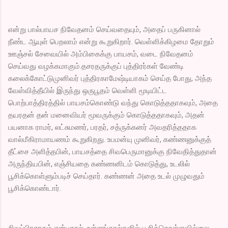
என்று பால்பாயச நிவேதனம் செய்வதையும், அதைப் பருகினால்
நீண்ட ஆயுள் பெறலாம் என்று கூறுகிறார். வெள்ளிக்கிழமை தோறும்
ஊஞ்சல் சேவையில் அம்பிகைக்கு பாயசம், வடை நிவேதனம்
செய்வது வழக்கமாகும்.தசரதருக்குப் புத்திரர்கள் வேண்டி
கலைக்கோட்டுமுனிவர் புத்திரகாமேஷ்டியாகம் செய்த போது, அந்த
வேள்வித்தீயில் இருந்து ஒருபூதம் வெள்ளி மூடியிட்ட
பொற்பாத்திரத்தில் பாயசம்கொண்டு வந்து கொடுத்ததாகவும், அதை
தயரதன் தன் மனைவியர் மூவருக்கும் கொடுத்ததாகவும், அதன்
பயனாக ராமர், லட்சுமணர், பரதர், சத்ருக்கனர் அவதரித்ததாக
வால்மீகிராமாயணம் கூறுகிறது. உபமன்யு முனிவர், கண்ணனுக்குத்
தீட்சை அளித்தபின், பாயசத்தை சிவபெருமானுக்கு நிவேதித்துதான்
அருந்தியபின், எஞ்சியதை கண்ணனிடம் கொடுத்து, உடலில்
பூசிக்கொள்ளும்படிச் செய்தார். கண்ணன் அதை உடல் முழுவதும்
பூசிக்கொண்டார்.
சிவப்பிரசாதம் என்பதால், உள்ளங்கால்களில் பூசிக்கொள்ளவில்லை.