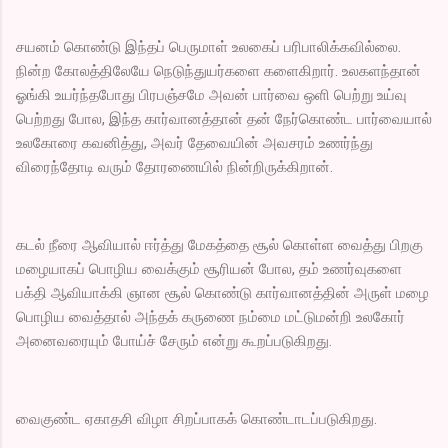
சயனம் கொண்டு இந்தப் பெருமாள் உலகைப் பரிபாலிக்கவில்லை.
நின்ற கோலத்திலேயே நெடுந்துயர்களை களைகிறார். உலகளந்தான்
ஓங்கி உயர்ந்தபோது பிரபஞ்சமே அவன் பார்வை ஒளி பெற்று உய்வு
பெற்றது போல, இந்த கார்வானத்தான் தன் நேர்கொண்ட பார்வையால்
உலகோரை கவனித்து, அவர் தேவையின் அவசரம் உணர்ந்து
விரைந்தோடி வரும் தோரணையில் நின்றிருக்கிறான்.
கடல் நீரை ஆவியால் ஈர்த்து மேகத்தை சூல் கொள்ள வைத்து பிறகு
மழையாகப் பொழிய வைக்கும் சூரியன் போல, தம் உணர்வுகளை
பக்தி ஆவியாக்கி ஞான சூல் கொண்டு கார்வானத்தின் அருள் மழை
பொழிய வைத்தால் அந்தக் கருணை நம்மை மட்டுமன்றி உலகோர்
அனைவரையும் போய்ச் சேரும் என்று கூறப்படுகிறது.
வைகுண்ட ஏகாதசி விழா சிறப்பாகக் கொண்டாடப்படுகிறது.