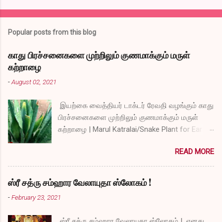
Popular posts from this blog
காது பிரச்சனைகளை முற்றிலும் குணமாக்கும் மருள்
கற்றாழை
-
August 02, 2021
இயற்கை வைத்தியர் டாக்டர் ரேவதி வழங்கும் காது
பிரச்சனைகளை முற்றிலும் குணமாக்கும் மருள்
கற்றாழை | Marul Katralai/Snake Plant for Ear
Problems video link by Dr.S.Revathi's Vlog
READ MORE
ஸ்ரீ சத்ரு சம்ஹார வேலாயுதா ஸ்லோகம் !
-
February 23, 2021
ஸ்ரீ சத்ரு சம்ஹார வேலாயுதா ஸ்லோகம் ! எனது