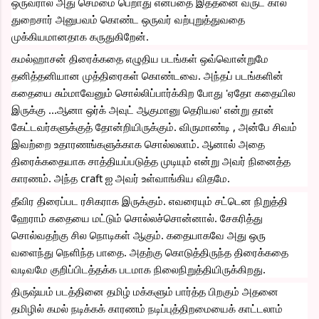
ஒருவரால் அது செம்மை பெறாது என்பதை இத்தனை வருட கால 
துறைசார் அனுபவம் கொண்ட ஒருவர் வற்புறுத்துவதை 
முக்கியமானதாக கருதுகிறேன்.
கமல்ஹாசன் திரைக்கதை எழுதிய படங்கள் ஒவ்வொன்றுமே 
தனித்தனியான முத்திரைகள் கொண்டவை. அந்தப் படங்களின் 
கதையை சும்மாவேனும் சொல்லிப்பார்க்கிற போது 'ஏதோ கதையில 
இருக்கு ...ஆனா ஒர்க் அவுட் ஆகுமானு தெரியல' என்று தான்  
கேட்டவர்களுக்குத் தோன்றியிருக்கும். விருமாண்டி , அன்பே சிவம் 
இவற்றை உதாரணங்களுக்காக சொல்லலாம். ஆனால் அதை 
திரைக்கதையாக சாத்தியப்படுத்த முடியும் என்று அவர் நினைத்த 
காரணம். அந்த craft ஐ அவர் உள்வாங்கிய விதமே.
தீவிர திரைப்பட ரசிகராக இருக்கும். எவரையும் சட்டென நிறுத்தி 
ஹேராம் கதையை மட்டும் சொல்லச்சொன்னால். சேகரித்து 
சொல்வதற்கு சில நொடிகள் ஆகும். கதையாகவே அது ஒரு 
வளைந்து நெளிந்த பாதை. அதற்கு கொடுத்திருந்த திரைக்கதை 
வடிவமே குறிப்பிடத்தக்க படமாக நிலைநிறுத்தியிருக்கிறது.
திருஷ்யம்‌ படத்தினை தமிழ் மக்களும் பார்த்த பிறகும் அதனை 
தமிழில் கமல் நடிக்கக் காரணம் நடிப்புத்திறமையைக் காட்டலாம் 