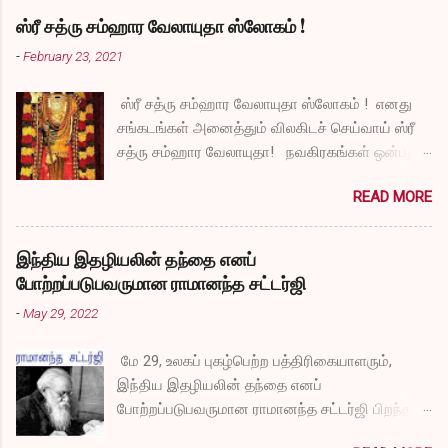
ஸ்ரீ சத்ரு சம்ஹார வேலாயுதா ஸ்லோகம் !
-
February 23, 2021
ஸ்ரீ சத்ரு சம்ஹார வேலாயுதா ஸ்லோகம் ! எனது
சங்கடங்கள் அனைத்தும் விலகிடச் செய்வாய் ஸ்ரீ
சத்ரு சம்ஹார வேலாயுதா! நவகிரகங்கள் ஒன்பதும்
நன்மையே அருளச் செய்வாய் ஸ்ரீ சத்ரு சம்ஹார
READ MORE
வேலாயுதா! சகல விதமான தோஷங்களும் என்னை
விட்டுப் போகட்டும் ஸ்ரீ சத்ரு சம்ஹார வேலாயுதா!
எல்லா விதமான வருத்தங்களும் என்னை விட்டு
இந்திய இதழியலின் தந்தை எனப்
அகல வேண்டும் ஸ்ரீ சத்ரு சம்ஹார வேலாயுதா!
போற்றப்படுபவருமான ராமானந்த சட்டர்ஜி
துக்கங்களிலிருந்து நிவாரணம் எனக்குக்
-
May 29, 2022
கிடைக்கட்டும் ஸ்ரீ சத்ரு சம்ஹார வேலாயுதா!
என்னுடைய தாபங்கள் தீர்ந்து விட அருள் செய்வாய்
மே 29, உலகப் புகழ்பெற்ற பத்திரிகையாளரும்,
ஸ்ரீ சத்ரு சம்ஹார வேலாயுதா! பாவங்கள்
இந்திய இதழியலின் தந்தை எனப்
என்னிடம் நெருங்காமல் போகட்டும் ஸ்ரீ சத்ரு
போற்றப்படுபவருமான ராமானந்த சட்டர்ஜி பிறந்த
சம்ஹார வேலாயுதா! என்னை வாட்டுகிற நோய்கள்
தினம் இன்று. சாந்திநிகேதன் விஸ்வபாரதி
உடலை விட்டு ஓடிவிடட்டும் ஸ்ரீ சத்ரு சம்ஹார