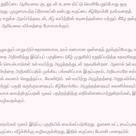
ும் சிறுநீர்ப்பை ஆகியவை குடலுடன் உடலை விட்டு வெளியேறும்போது ஒரு
ிறது. முழுமையற்ற ப்ரோலாப்ஸ் என்பது கருப்பை கீழ்நோக்கி நகர்வதைத்
 சறுக்க ஆரம்பித்தவுடன், கீழ் வயிற்றின் கடினத்தன்மை மற்றும் கீழே தள்
ம் ஆகியவை வீக்கத்தை மோசமாக்கும்.
முழுவதும் மாறுபடும்-உதாரணமாக, நாம் கனமான ஒன்றைத் தூக்கும்போது, ​​உ
அதிகரித்து இடுப்புப் பகுதியை (கீழ் முதுகில்) உறுதிப்படுத்த உதவுகிறத
செயல்பாடுகள் உள்-வயிற்று அழுத்தத்துடன் உதவுகின்றன. ஆனால் உள்-வ
தீவிரத்தை அதிகரிப்பதில் முக்கிய பங்களிப்பாக இருப்பதால், அறியாமலே எ
ில் கவனம் செலுத்தப்பட வேண்டும். உள்-வயிற்று அழுத்தத்தை அனுபவிக்க
ிற்றுப் பகுதி சுருங்குவதையும், கீழ்நோக்கிய அழுத்தத்தையும் கவனிக்கவும்.
ாக வைத்திருப்பதன் மூலம் பதற்றத்திற்கு எதிர்வினையாற்றுகிறார்கள், இ
வழிவகுக்கும்.
நார்கள் மூலம் இடுப்பு பகுதியில் வைக்கப்படுகிறது. துணை கட்டமைப்புக
ருப்பை வீழ்ச்சிக்கு வழிவகுக்கிறது, இதில் கருப்பை யோனி பாதையில்