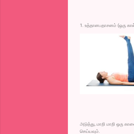
1. உத்தானபதாசனம் (ஒரு கால
அடுத்து, மாறி மாறி ஒரு கால
செய்யவும்.