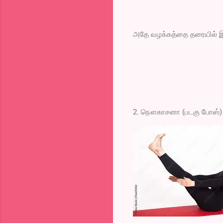
அதே வழக்கத்தை தரையில் இருந
2. நௌகாசனா (படகு போஸ்)