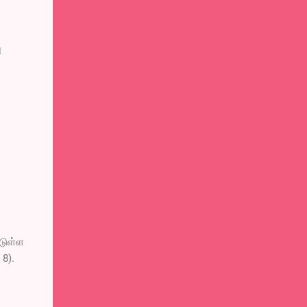
ு
்டுள்ள
 8).