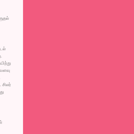
ளுதல்
டல்
ு.
யிற்று
வ்வளவு
,
 சிலர்
து
ள்