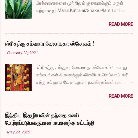
பிரச்சனைகளை முற்றிலும் குணமாக்கும் மருள்
கற்றாழை | Marul Katralai/Snake Plant for Ear
Problems video link by Dr.S.Revathi's Vlog
READ MORE
ஸ்ரீ சத்ரு சம்ஹார வேலாயுதா ஸ்லோகம் !
-
February 23, 2021
ஸ்ரீ சத்ரு சம்ஹார வேலாயுதா ஸ்லோகம் ! எனது
சங்கடங்கள் அனைத்தும் விலகிடச் செய்வாய் ஸ்ரீ
சத்ரு சம்ஹார வேலாயுதா! நவகிரகங்கள் ஒன்பதும்
நன்மையே அருளச் செய்வாய் ஸ்ரீ சத்ரு சம்ஹார
READ MORE
வேலாயுதா! சகல விதமான தோஷங்களும் என்னை
விட்டுப் போகட்டும் ஸ்ரீ சத்ரு சம்ஹார வேலாயுதா!
எல்லா விதமான வருத்தங்களும் என்னை விட்டு
இந்திய இதழியலின் தந்தை எனப்
அகல வேண்டும் ஸ்ரீ சத்ரு சம்ஹார வேலாயுதா!
போற்றப்படுபவருமான ராமானந்த சட்டர்ஜி
துக்கங்களிலிருந்து நிவாரணம் எனக்குக்
-
May 29, 2022
கிடைக்கட்டும் ஸ்ரீ சத்ரு சம்ஹார வேலாயுதா!