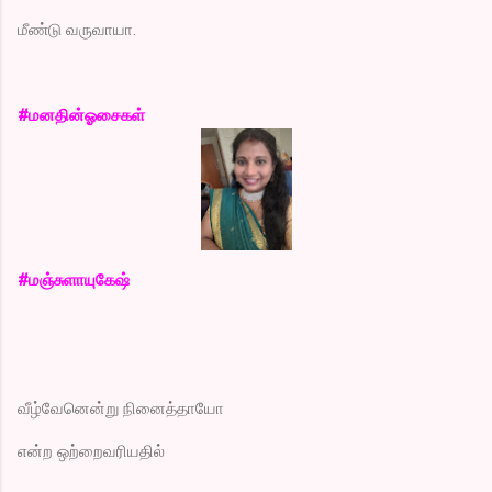
மீண்டு வருவாயா.
#மனதின்ஓசைகள்
#மஞ்சுளாயுகேஷ்
வீழ்வேனென்று நினைத்தாயோ
என்ற ஒற்றைவரியதில்