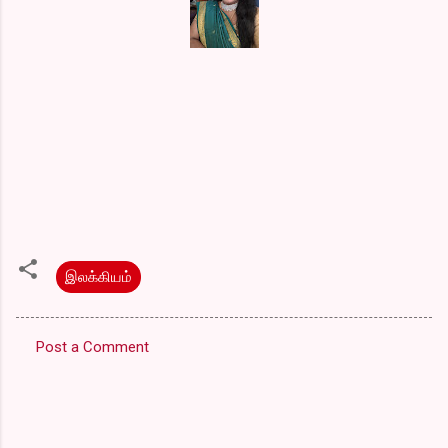
இலக்கியம்
Post a Comment
C
o
m