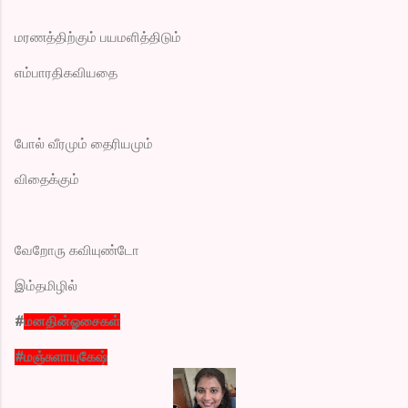
மரணத்திற்கும் பயமளித்திடும்
எம்பாரதிகவியதை
போல் வீரமும் தைரியமும்
விதைக்கும்
வேறோரு கவியுண்டோ
இம்தமிழில்
#
மனதின்ஓசைகள்
#மஞ்சுளாயுகேஷ்