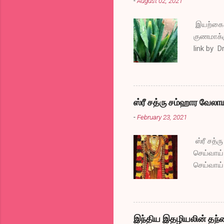
-
August 02, 2021
இயற்கை வ
குணமாக்க
link by D
ஸ்ரீ சத்ரு சம்ஹார வேலா
-
February 23, 2021
ஸ்ரீ சத்
செய்வாய்
செய்வாய்
போகட்டும
அகல வேண்
கிடைக்கட
செய்வாய்
இந்திய இதழியலின் தந்த