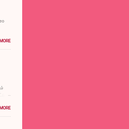
deo
 MORE
ச்
டுப்
விட்டு
 MORE
்குக்
ுள்
டும்