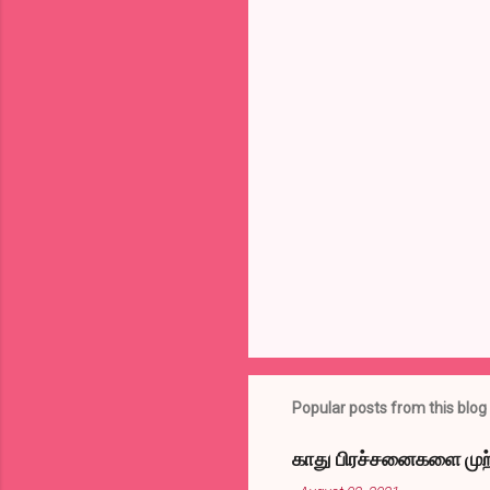
o
m
m
e
n
t
s
Popular posts from this blog
காது பிரச்சனைகளை முற்