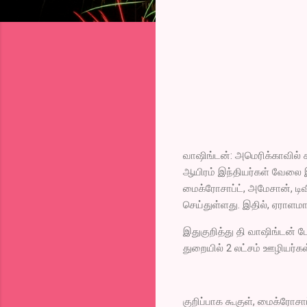
வாஷிங்டன்: அமெரிக்காவில் 
ஆயிரம் இந்தியர்கள் வேலை இ
மைக்ரோசாப்ட், அமேசான், டி
செய்துள்ளது. இதில், ஏராளமா
இதுகுறித்து தி வாஷிங்டன் ப
துறையில் 2 லட்சம் ஊழியர்கள்
குறிப்பாக கூகுள், மைக்ரோசாப்