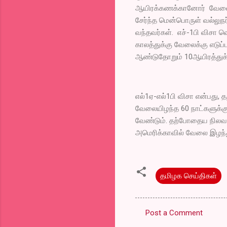
ஆயிரக்கணக்கானோர் வேலையிழ
சேர்ந்த மென்பொருள் வல்லுநர
வந்தவர்கள். எச்-1பி விசா 
காலத்துக்கு வேலைக்கு எடுப்
ஆண்டுதோறும் 10ஆயிரத்துக
எல்1ஏ-எல்1பி விசா என்பது,
வேலையிழந்த 60 நாட்களுக்க
வேண்டும். தற்போதைய நிலவரப
அமெரிக்காவில் வேலை இழந்து
தமிழக செய்திகள்
Post a Comment
C