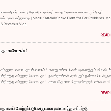
ைத்தியர் டாக்டர் ரேவதி வழங்கும் காது பிரச்சனைகளை முற்றிலும்
ும் மருள் கற்றாழை | Marul Katralai/Snake Plant for Ear Problems vi
r.S.Revathi's Vlog
READ
யுதா ஸ்லோகம் !
ரு சம்ஹார வேலாயுதா ஸ்லோகம் ! எனது சங்கடங்கள் அனைத்தும் விலகிடச்
 ஸ்ரீ சத்ரு சம்ஹார வேலாயுதா! நவகிரகங்கள் ஒன்பதும் நன்மையே அருள
 ஸ்ரீ சத்ரு சம்ஹார வேலாயுதா! சகல விதமான தோஷங்களும் என்னை விட்
் ஸ்ரீ சத்ரு சம்ஹார வேலாயுதா! எல்லா விதமான வருத்தங்களும் என்னை 
READ
டும் ஸ்ரீ சத்ரு சம்ஹார வேலாயுதா! துக்கங்களிலிருந்து நிவாரணம் எனக
்டும் ஸ்ரீ சத்ரு சம்ஹார வேலாயுதா! என்னுடைய தாபங்கள் தீர்ந்து விட அர
 ஸ்ரீ சத்ரு சம்ஹார வேலாயுதா! பாவங்கள் என்னிடம் நெருங்காமல் போகட்
ை எனப் போற்றப்படுபவருமான ராமானந்த சட்டர்ஜி